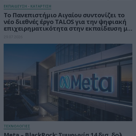
ΕΚΠΑΙΔΕΥΣΗ - ΚΑΤΑΡΤΙΣΗ
Το Πανεπιστήμιο Αιγαίου συντονίζει το
νέο διεθνές έργο TALOS για την ψηφιακή
επιχειρηματικότητα στην εκπαίδευση με
τη δύναμη της Τεχνητής Νοημοσύνης
29.07.2026
ΤΕΧΝΟΛΟΓΙΕΣ
Meta – BlackRock: Συμφωνία 14 δισ. δολ.