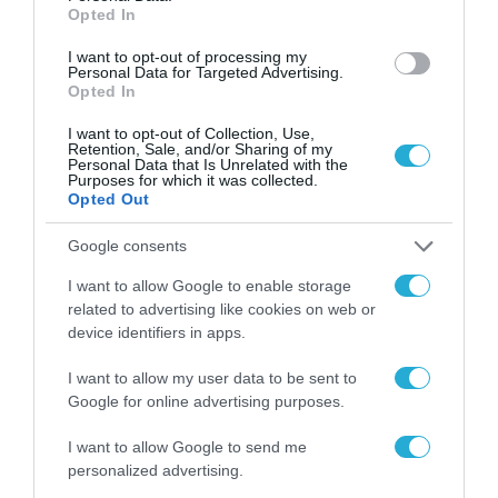
Opted In
I want to opt-out of processing my
ΔΙΕΘΝΗ
Personal Data for Targeted Advertising.
Opted In
I want to opt-out of Collection, Use,
Retention, Sale, and/or Sharing of my
Personal Data that Is Unrelated with the
Purposes for which it was collected.
Opted Out
Google consents
I want to allow Google to enable storage
related to advertising like cookies on web or
device identifiers in apps.
I want to allow my user data to be sent to
ΕΥΡΩΠΑΪΚΗ ΕΠΙΤΡΟΠΗ
Google for online advertising purposes.
Το χρηματοδοτούμενο από την ΕΕ έργο
I want to allow Google to send me
“The Gaming Police” ενισχύει την
personalized advertising.
ασφάλεια των παιδιών στο διαδίκτυο