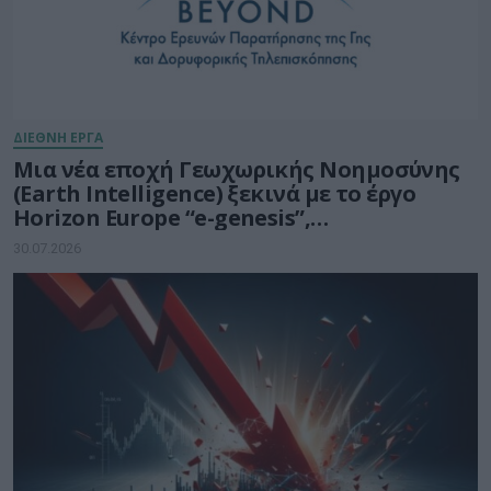
ΔΙΕΘΝΗ ΕΡΓΑ
Μια νέα εποχή Γεωχωρικής Νοημοσύνης
(Earth Intelligence) ξεκινά με το έργο
Horizon Europe “e-genesis”,
προϋπολογισμού 7,5 εκατ. ευρώ
30.07.2026