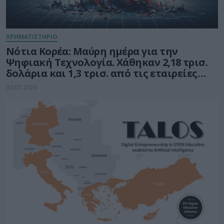
ΧΡΗΜΑΤΙΣΤΗΡΙΟ
Νότια Κορέα: Μαύρη ημέρα για την
Ψηφιακή Τεχνολογία. Χάθηκαν 2,18 τρισ.
δολάρια και 1,3 τρισ. από τις εταιρείες
ημιαγωγών
30.07.2026