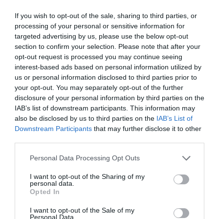
31.07.2026
χώρο της άμυνας
If you wish to opt-out of the sale, sharing to third parties, or
Η πιο ταξιδιάρικη
processing of your personal or sensitive information for
βαλίτσα του φετινού
targeted advertising by us, please use the below opt-out
καλοκαιριού έχει την
section to confirm your selection. Please note that after your
υπογραφή της Xiaomi
opt-out request is processed you may continue seeing
31.07.2026
interest-based ads based on personal information utilized by
us or personal information disclosed to third parties prior to
ΟΛΗ Η ΡΟΗ ΕΙΔΗΣΕΩΝ
your opt-out. You may separately opt-out of the further
disclosure of your personal information by third parties on the
IAB’s list of downstream participants. This information may
also be disclosed by us to third parties on the
IAB’s List of
Downstream Participants
that may further disclose it to other
third parties.
Please note that this website/app uses one or more Google
Personal Data Processing Opt Outs
services and may gather and store information including but
not limited to your visit or usage behaviour. You may click to
I want to opt-out of the Sharing of my
personal data.
grant or deny consent to Google and its third-party tags to
Opted In
use your data for below specified purposes in below Google
consent section.
I want to opt-out of the Sale of my
Personal Data.