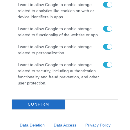
31.07.2026
I want to allow Google to enable storage
related to analytics like cookies on web or
device identifiers in apps.
I want to allow Google to enable storage
related to functionality of the website or app.
I want to allow Google to enable storage
related to personalization.
I want to allow Google to enable storage
related to security, including authentication
functionality and fraud prevention, and other
user protection.
ΣΥΝΕΝΤΕΥΞΕΙΣ
Elon Musk, podcast: «Η AI θα αλλάξει την
οικονομία όσο καμία άλλη τεχνολογία». Η
CONFIRM
εποχή της υπερνοημοσύνης έρχεται.
31.07.2026
Data Deletion
Data Access
Privacy Policy