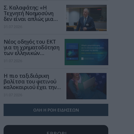
Σ. Καλαφάτης: «Η
Τεχνητή Νοημοσύνη
δεν είναι απλώς μια
νέα τεχνολογία, είναι
31.07.2026
μια νέα βιομηχανική
επανάσταση»
Νέος οδηγός του ΕΚΤ
για τη χρηματοδότηση
των ελληνικών
επιχειρήσεων στον
31.07.2026
χώρο της άμυνας
Η πιο ταξιδιάρικη
βαλίτσα του φετινού
καλοκαιριού έχει την
υπογραφή της Xiaomi
31.07.2026
ΟΛΗ Η ΡΟΗ ΕΙΔΗΣΕΩΝ