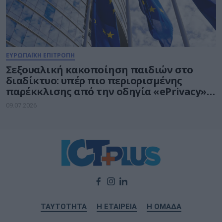
ΕΥΡΩΠΑΪΚΗ ΕΠΙΤΡΟΠΗ
Σεξουαλική κακοποίηση παιδιών στο
διαδίκτυο: υπέρ πιο περιορισμένης
παρέκκλισης από την οδηγία «ePrivacy»
το ΕΚ
09.07.2026
ΤΑΥΤΟΤΗΤΑ
Η ΕΤΑΙΡΕΙΑ
Η ΟΜΑΔΑ