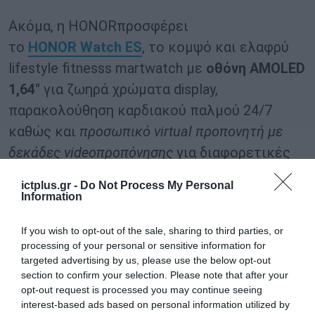
Ακόμα, η HONORπροσφέρει
το
HONOR Watch ES
, το κομψό και ελαφρύ
lifestyle fitnesss martwatch με
οθόνη AMOLED
1,64″
για ζωηρά χρώματα display,
παρακολούθηση καρδιακού παλμού 24/7
καθώς και
προσωπικό virtual προπονητή με
δεκάδες videoπροπόνησης
για διαφορετικές
μυϊκές ομάδες και σε διαφορετικά
ictplus.gr -
Do Not Process My Personal
περιβάλλοντα (όπως προπόνηση στο
Information
γραφείο ή στο σπίτι). Από
99€
If you wish to opt-out of the sale, sharing to third parties, or
το
HONOR Watch ES
κυκλοφορεί στα 79€
!
processing of your personal or sensitive information for
targeted advertising by us, please use the below opt-out
Ωστόσο, οι
προσφορές δεν σταματούν εδώ
,
section to confirm your selection. Please note that after your
opt-out request is processed you may continue seeing
αφού η HONOR διαθέτει και κάποια από τα
interest-based ads based on personal information utilized by
πιο δυνατά smartphone του brand σε πολύ