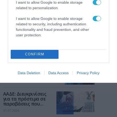
I want to allow Google to enable storage
related to personalization.
I want to allow Google to enable storage
related to security, including authentication
functionality and fraud prevention, and other
user protection.
ΡΟΗ ΕΙΔΗΣΕΩΝ
CONFIRM
Το χρηματοδοτούμενο
από την ΕΕ έργο “The
Data Deletion
Data Access
Privacy Policy
Gaming Police”
ενισχύει την ασφάλεια
31.07.2026
των παιδιών στο
διαδίκτυο
ΑΑΔΕ: Διευκρινίσεις
για τα πρόστιμα σε
παραβάσεις που
αφορούν τους ΦΗΜ
31.07.2026