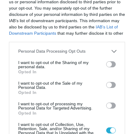
us or personal information disclosed to third parties prior to
οικονομικές τιμές. Τώρα μπορείτε να βρείτε
your opt-out. You may separately opt-out of the further
disclosure of your personal information by third parties on the
τα:
IAB’s list of downstream participants. This information may
also be disclosed by us to third parties on the
IAB’s List of
HONOR 9X PRO
από
299€
στα
229
€
Downstream Participants
that may further disclose it to other
third parties.
HONOR 9Χ 4/ 128GB
από 269€ στα 199
€
Please note that this website/app uses one or more Google
Personal Data Processing Opt Outs
HONOR 9X lite 4/128GB
από
269€
στα
services and may gather and store information including but
not limited to your visit or usage behaviour. You may click to
I want to opt-out of the Sharing of my
179
€
personal data.
grant or deny consent to Google and its third-party tags to
Opted In
use your data for below specified purposes in below Google
Οι παραπάνω προσφορές έχουν ήδη
consent section.
I want to opt-out of the Sale of my
Personal Data.
ξεκινήσει και θα ισχύουν μέχρι τις 24
Opted In
Ιανουαρίου. Αναζητήστε τα προϊόντα της
I want to opt-out of processing my
HONOR σε όλες τις αλυσίδες τεχνολογίας
Personal Data for Targeted Advertising.
Opted In
TAGS:
HONOR 9X PRO
HONOR WATCH GS PRO
I want to opt-out of Collection, Use,
Retention, Sale, and/or Sharing of my
Personal Data that Is Unrelated with the