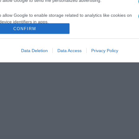
to allow Google to send me personalized advertising.
o allow Google to enable storage related to analytics like cookies on
evice identifiers in apps.
CONFIRM
o allow Google to enable storage related to functionality of the website
Data Deletion
Data Access
Privacy Policy
o allow Google to enable storage related to personalization.
o allow Google to enable storage related to security, including
cation functionality and fraud prevention, and other user protection.