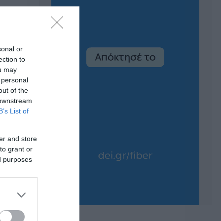
sonal or
ection to
ou may
 personal
out of the
 downstream
B’s List of
er and store
to grant or
ed purposes