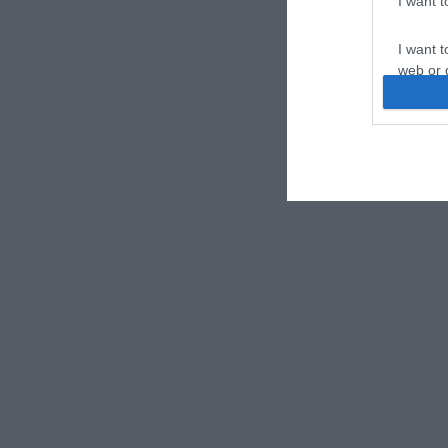
I want 
I want t
web or d
I want t
or app.
I want t
I want t
authenti