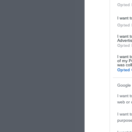
Μέσω των επενδύσεών της σε […]
Opted 
I want t
Opted 
I want 
Advertis
Opted 
I want t
of my P
was col
Opted 
Google 
I want t
web or d
I want t
purpose