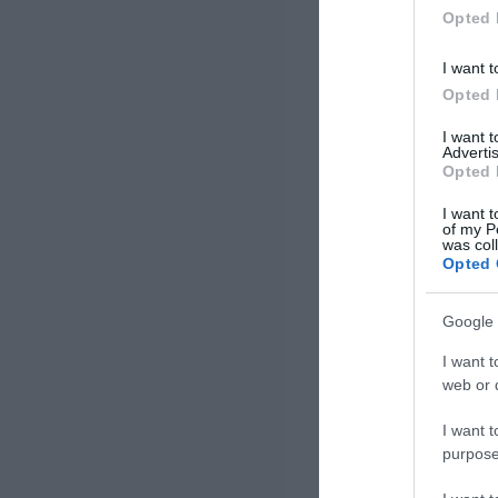
«Λυκάνθρωπος» των Marvel
Opted 
Studios […]
I want t
Opted 
I want 
Advertis
Opted 
I want t
of my P
was col
Opted 
Google 
I want t
web or d
I want t
purpose