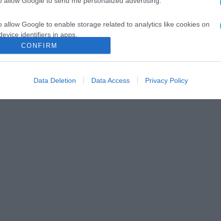
to allow Google to send me personalized advertising.
o allow Google to enable storage related to analytics like cookies on
evice identifiers in apps.
CONFIRM
o allow Google to enable storage related to functionality of the website
Data Deletion
Data Access
Privacy Policy
o allow Google to enable storage related to personalization.
o allow Google to enable storage related to security, including
cation functionality and fraud prevention, and other user protection.