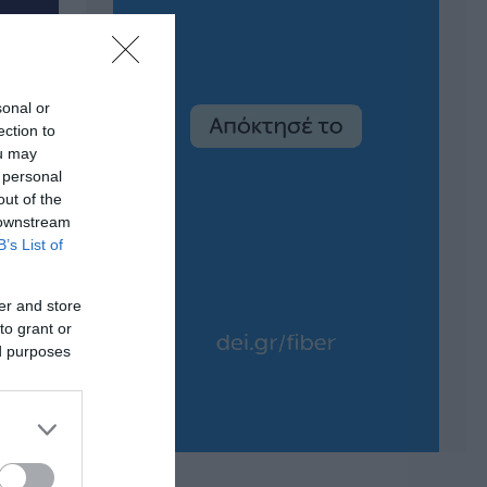
sonal or
ection to
ou may
 personal
out of the
 downstream
B’s List of
er and store
to grant or
ed purposes