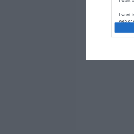
I want 
I want t
web or d
I want t
or app.
I want t
I want t
authenti