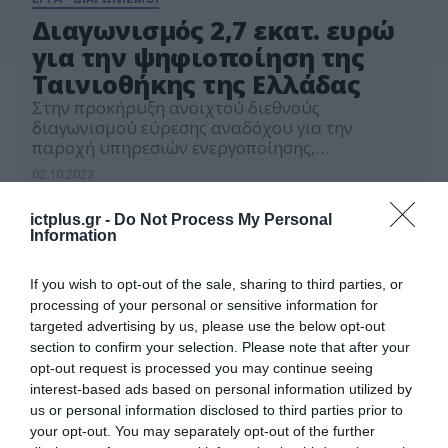
Διαγωνισμός 2,7 εκατ. ευρώ
για την ψηφιοποίηση της
Ταινιοθήκης της Ελλάδας
Στην προκήρυξη ανοιχτού διεθνούς
διαγωνισμού εύρεσης αναδόχου για την
παροχή υπηρεσιών ενεργοποίησης,
επικαιροποίησης, συντήρησης και υποστήριξης
02.10.2023
αδειών λογισμικού Oracle της Γενικής
Γραμματείας Πληροφοριακών Συστημάτων και
ictplus.gr -
Do Not Process My Personal
Ψηφιακής Διακυβέρνησης (Γ.Γ.Π.Σ.Ψ.Δ),
Information
συνολικής προϋπολογισθείσας δαπάνης της
τάξεως των €2.692.317,76,
συμπεριλαμβανομένου του ΦΠΑ και του
If you wish to opt-out of the sale, sharing to third parties, or
προβλεπόμενου δικαιώματος προαίρεσης, ήτοι
processing of your personal or sensitive information for
καθαρού ποσού 2.171.224 ευρώ, πλέον ΦΠΑ,
targeted advertising by us, please use the below opt-out
προχώρησε το Υπουργείο Ψηφιακής
section to confirm your selection. Please note that after your
Διακυβέρνησης. […]
opt-out request is processed you may continue seeing
interest-based ads based on personal information utilized by
us or personal information disclosed to third parties prior to
your opt-out. You may separately opt-out of the further