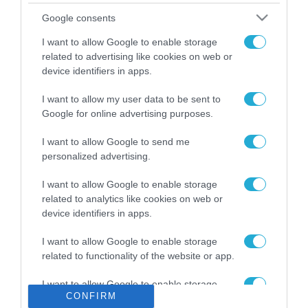
Το χρηματοδοτούμενο
Google consents
από την ΕΕ έργο “The
Gaming Police”
I want to allow Google to enable storage
ενισχύει την ασφάλεια
related to advertising like cookies on web or
31.07.2026
των παιδιών στο
device identifiers in apps.
διαδίκτυο
ΑΑΔΕ: Διευκρινίσεις
I want to allow my user data to be sent to
για τα πρόστιμα σε
Google for online advertising purposes.
παραβάσεις που
αφορούν τους ΦΗΜ
31.07.2026
I want to allow Google to send me
personalized advertising.
Σ. Καλαφάτης: «Η
Τεχνητή Νοημοσύνη
I want to allow Google to enable storage
δεν είναι απλώς μια
related to analytics like cookies on web or
νέα τεχνολογία, είναι
device identifiers in apps.
31.07.2026
μια νέα βιομηχανική
επανάσταση»
I want to allow Google to enable storage
Νέος οδηγός του ΕΚΤ
related to functionality of the website or app.
για τη χρηματοδότηση
των ελληνικών
I want to allow Google to enable storage
επιχειρήσεων στον
31.07.2026
CONFIRM
related to personalization.
χώρο της άμυνας