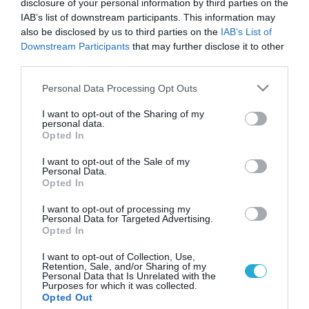
disclosure of your personal information by third parties on the
IAB’s list of downstream participants. This information may
also be disclosed by us to third parties on the
IAB’s List of
Downstream Participants
that may further disclose it to other
third parties.
Please note that this website/app uses one or more Google
Personal Data Processing Opt Outs
services and may gather and store information including but
not limited to your visit or usage behaviour. You may click to
I want to opt-out of the Sharing of my
personal data.
grant or deny consent to Google and its third-party tags to
Opted In
use your data for below specified purposes in below Google
consent section.
I want to opt-out of the Sale of my
Personal Data.
Opted In
I want to opt-out of processing my
Personal Data for Targeted Advertising.
Opted In
I want to opt-out of Collection, Use,
Retention, Sale, and/or Sharing of my
Personal Data that Is Unrelated with the
Purposes for which it was collected.
ΡΟΗ ΕΙΔΗΣΕΩΝ
Opted Out