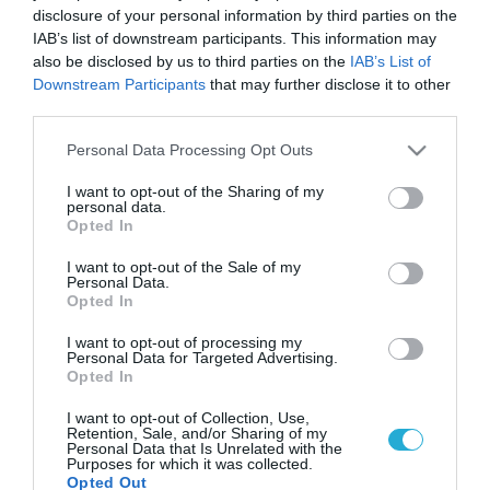
disclosure of your personal information by third parties on the
IAB’s list of downstream participants. This information may
also be disclosed by us to third parties on the
IAB’s List of
Downstream Participants
that may further disclose it to other
third parties.
Please note that this website/app uses one or more Google
Personal Data Processing Opt Outs
services and may gather and store information including but
not limited to your visit or usage behaviour. You may click to
I want to opt-out of the Sharing of my
personal data.
grant or deny consent to Google and its third-party tags to
Opted In
use your data for below specified purposes in below Google
consent section.
I want to opt-out of the Sale of my
Personal Data.
Opted In
I want to opt-out of processing my
Personal Data for Targeted Advertising.
Opted In
I want to opt-out of Collection, Use,
Retention, Sale, and/or Sharing of my
Personal Data that Is Unrelated with the
Purposes for which it was collected.
Opted Out