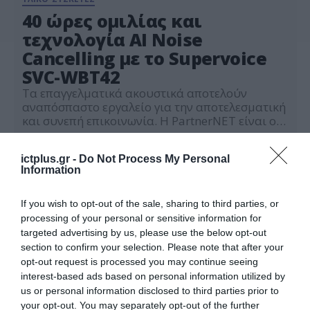
40 ώρες ομιλίας και
τεχνολογία AI Noise
Cancelling με το Supervoice
SVC-WBT42
Tα επαγγελματικά ακουστικά αποτελούν
αναπόσπαστο εργαλείο για την αποτελεσματική
και συνεπή επικοινωνία. Η PartnerNET είναι ο
αποκλειστικός διανομέας των προηγμένων
18.09.2024
ακουστικών της Supervoice, όπως το SVC-
ictplus.gr -
Do Not Process My Personal
WBT42, για να καλύψει τις επικοινωνιακές
Information
ανάγκες των εταιρειών κάθε μεγέθους με
αξιοπιστία και υψηλή ποιότητα. Το Supervoice
SVC-WBT42 είναι ένα επαγγελματικό ασύρματο
If you wish to opt-out of the sale, sharing to third parties, or
ακουστικό Bluetooth V5.2, σχεδιασμένο για
processing of your personal or sensitive information for
επιχειρήσεις που […]
targeted advertising by us, please use the below opt-out
section to confirm your selection. Please note that after your
opt-out request is processed you may continue seeing
interest-based ads based on personal information utilized by
us or personal information disclosed to third parties prior to
your opt-out. You may separately opt-out of the further