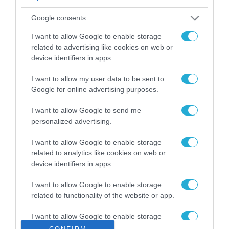
ΡΟΗ ΕΙΔΗΣΕΩΝ
Google consents
Το χρηματοδοτούμενο
από την ΕΕ έργο “The
I want to allow Google to enable storage
Gaming Police”
related to advertising like cookies on web or
ενισχύει την ασφάλεια
device identifiers in apps.
31.07.2026
των παιδιών στο
διαδίκτυο
I want to allow my user data to be sent to
ΑΑΔΕ: Διευκρινίσεις
Google for online advertising purposes.
για τα πρόστιμα σε
παραβάσεις που
I want to allow Google to send me
αφορούν τους ΦΗΜ
31.07.2026
personalized advertising.
Σ. Καλαφάτης: «Η
I want to allow Google to enable storage
Τεχνητή Νοημοσύνη
related to analytics like cookies on web or
δεν είναι απλώς μια
device identifiers in apps.
νέα τεχνολογία, είναι
31.07.2026
μια νέα βιομηχανική
I want to allow Google to enable storage
επανάσταση»
related to functionality of the website or app.
Νέος οδηγός του ΕΚΤ
για τη χρηματοδότηση
I want to allow Google to enable storage
των ελληνικών
related to personalization.