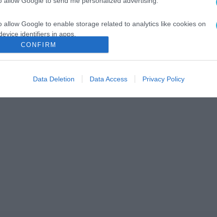
to allow Google to send me personalized advertising.
o allow Google to enable storage related to analytics like cookies on
evice identifiers in apps.
CONFIRM
o allow Google to enable storage related to functionality of the website
Data Deletion
Data Access
Privacy Policy
o allow Google to enable storage related to personalization.
o allow Google to enable storage related to security, including
cation functionality and fraud prevention, and other user protection.