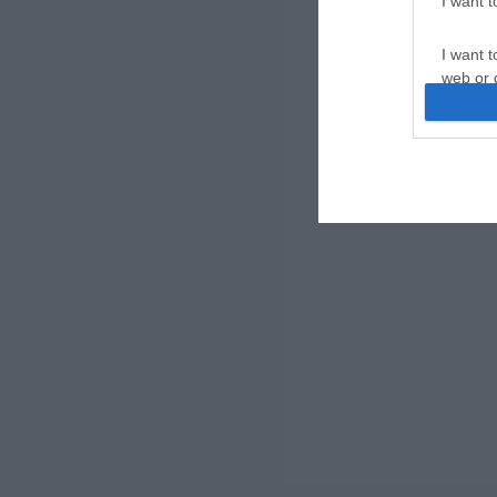
I want 
I want t
web or d
I want t
or app.
I want t
I want t
authenti