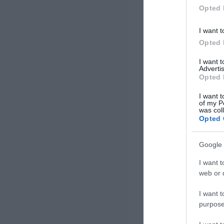
Opted 
I want t
Opted 
I want 
Advertis
Opted 
I want t
of my P
was col
Opted 
Google 
I want t
web or d
I want t
purpose