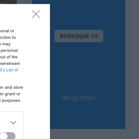
sonal or
ection to
ou may
 personal
out of the
 downstream
B’s List of
er and store
to grant or
ed purposes