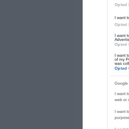
τιμές […]
Opted 
I want t
Opted 
I want 
Advertis
Opted 
I want t
of my P
was col
Opted 
Google 
I want t
web or d
I want t
purpose