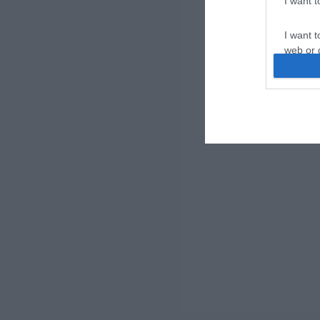
I want 
I want t
web or d
I want t
or app.
I want t
I want t
authenti