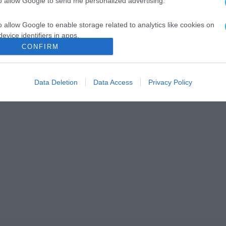
to allow Google to send me personalized advertising.
o allow Google to enable storage related to analytics like cookies on
evice identifiers in apps.
CONFIRM
o allow Google to enable storage related to functionality of the website
Data Deletion
Data Access
Privacy Policy
o allow Google to enable storage related to personalization.
o allow Google to enable storage related to security, including
cation functionality and fraud prevention, and other user protection.