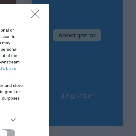
sonal or
ection to
ou may
 personal
out of the
 downstream
B’s List of
er and store
to grant or
ed purposes