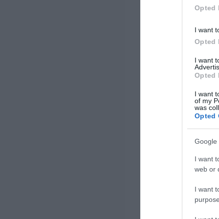
χρέους. Η πλατφόρμα θα
Opted 
εγκατασταθεί στα κεντρικά
γραφεία […]
I want t
Opted 
I want 
Advertis
Opted 
I want t
of my P
was col
Opted 
Google 
I want t
web or d
I want t
purpose