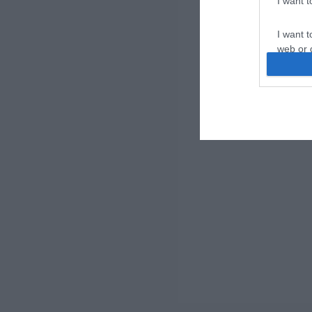
I want 
I want t
web or d
I want t
or app.
I want t
I want t
authenti