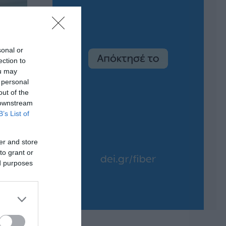
sonal or
ection to
ou may
 personal
out of the
 downstream
B’s List of
er and store
to grant or
ed purposes