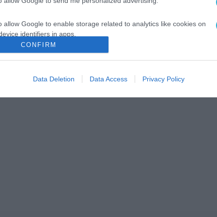
to allow Google to send me personalized advertising.
o allow Google to enable storage related to analytics like cookies on
evice identifiers in apps.
CONFIRM
o allow Google to enable storage related to functionality of the website
Data Deletion
Data Access
Privacy Policy
o allow Google to enable storage related to personalization.
o allow Google to enable storage related to security, including
cation functionality and fraud prevention, and other user protection.