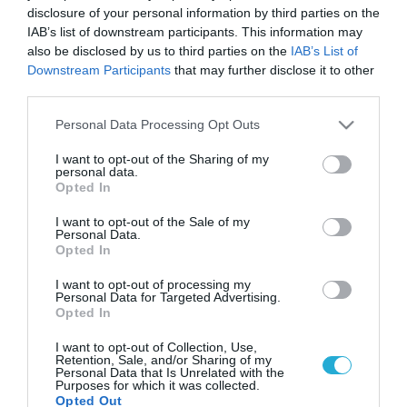
disclosure of your personal information by third parties on the
IAB’s list of downstream participants. This information may
also be disclosed by us to third parties on the
IAB’s List of
Downstream Participants
that may further disclose it to other
third parties.
Please note that this website/app uses one or more Google
Personal Data Processing Opt Outs
services and may gather and store information including but
not limited to your visit or usage behaviour. You may click to
I want to opt-out of the Sharing of my
personal data.
grant or deny consent to Google and its third-party tags to
Opted In
use your data for below specified purposes in below Google
consent section.
I want to opt-out of the Sale of my
Personal Data.
Opted In
I want to opt-out of processing my
Personal Data for Targeted Advertising.
Opted In
I want to opt-out of Collection, Use,
Retention, Sale, and/or Sharing of my
Personal Data that Is Unrelated with the
Purposes for which it was collected.
Opted Out