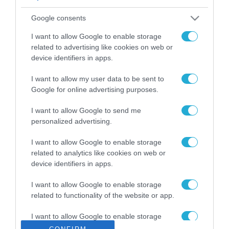
ΡΟΗ ΕΙΔΗΣΕΩΝ
Google consents
Το χρηματοδοτούμενο
από την ΕΕ έργο “The
I want to allow Google to enable storage
Gaming Police”
related to advertising like cookies on web or
ενισχύει την ασφάλεια
device identifiers in apps.
31.07.2026
των παιδιών στο
διαδίκτυο
I want to allow my user data to be sent to
ΑΑΔΕ: Διευκρινίσεις
Google for online advertising purposes.
για τα πρόστιμα σε
παραβάσεις που
I want to allow Google to send me
αφορούν τους ΦΗΜ
31.07.2026
personalized advertising.
Σ. Καλαφάτης: «Η
I want to allow Google to enable storage
Τεχνητή Νοημοσύνη
related to analytics like cookies on web or
δεν είναι απλώς μια
device identifiers in apps.
νέα τεχνολογία, είναι
31.07.2026
μια νέα βιομηχανική
I want to allow Google to enable storage
επανάσταση»
related to functionality of the website or app.
Νέος οδηγός του ΕΚΤ
για τη χρηματοδότηση
I want to allow Google to enable storage
των ελληνικών
related to personalization.