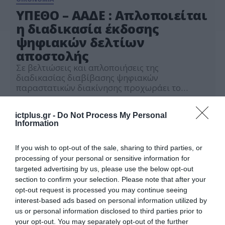
ΥΠΕΘΟ – ΑΑΔΕ : Απλοποιείται
η διαδικασία έκδοσης
ψηφιακών δελτίων
αποστολής
Σε βελτιώσεις και απλοποιήσεις της
διαδικασίας διαβίβασης ψηφιακών
παραστατικών διακίνησης προχωράει το
Υπουργείο Εθνικής Οικονομίας και
14.03.2025
Οικονομικών και η Ανεξάρτητη Αρχή Δημοσίων
ictplus.gr -
Do Not Process My Personal
Εσόδων, ως αποτέλεσμα του συνεχούς
Information
διαλόγου και της συνεργασίας με την
επιχειρηματική κοινότητα. Ειδικότερα, με σειρά
αποφάσεων του yφυπουργού Εθνικής
If you wish to opt-out of the sale, sharing to third parties, or
Οικονομίας και Οικονομικών, Χρίστου Δήμα και
processing of your personal or sensitive information for
του διοικητή της ΑΑΔΕ, Γιώργου Πιτσιλή: 1. […]
targeted advertising by us, please use the below opt-out
section to confirm your selection. Please note that after your
opt-out request is processed you may continue seeing
interest-based ads based on personal information utilized by
us or personal information disclosed to third parties prior to
your opt-out. You may separately opt-out of the further