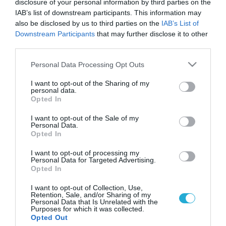
disclosure of your personal information by third parties on the
IAB’s list of downstream participants. This information may
also be disclosed by us to third parties on the
IAB’s List of
Downstream Participants
that may further disclose it to other
third parties.
Please note that this website/app uses one or more Google
Personal Data Processing Opt Outs
services and may gather and store information including but
not limited to your visit or usage behaviour. You may click to
I want to opt-out of the Sharing of my
personal data.
grant or deny consent to Google and its third-party tags to
Opted In
use your data for below specified purposes in below Google
consent section.
I want to opt-out of the Sale of my
Personal Data.
Opted In
I want to opt-out of processing my
Personal Data for Targeted Advertising.
Opted In
I want to opt-out of Collection, Use,
Retention, Sale, and/or Sharing of my
Personal Data that Is Unrelated with the
Purposes for which it was collected.
ΡΟΗ ΕΙΔΗΣΕΩΝ
Opted Out