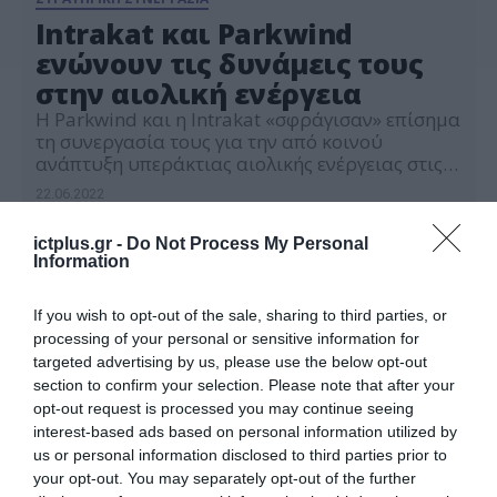
Intrakat και Parkwind
ενώνουν τις δυνάμεις τους
στην αιολική ενέργεια
Η Parkwind και η Intrakat «σφράγισαν» επίσημα
τη συνεργασία τους για την από κοινού
ανάπτυξη υπεράκτιας αιολικής ενέργειας στις
ελληνικές θάλασσες. Με μεγάλη εμπειρία σε
22.06.2022
έργα υπεράκτιας ανάπτυξης και με εξειδίκευση
σε έργα τοπικών υποδομών, οι δύο εταιρείες
ictplus.gr -
Do Not Process My Personal
λειτουργούν συμπληρωματικά μεταξύ τους. Με
Information
έδρα στην Ελλάδα και με σημαντική διεθνή
παρουσία, ο Όμιλος Intrakat, βασικό […]
If you wish to opt-out of the sale, sharing to third parties, or
processing of your personal or sensitive information for
targeted advertising by us, please use the below opt-out
section to confirm your selection. Please note that after your
opt-out request is processed you may continue seeing
interest-based ads based on personal information utilized by
us or personal information disclosed to third parties prior to
your opt-out. You may separately opt-out of the further