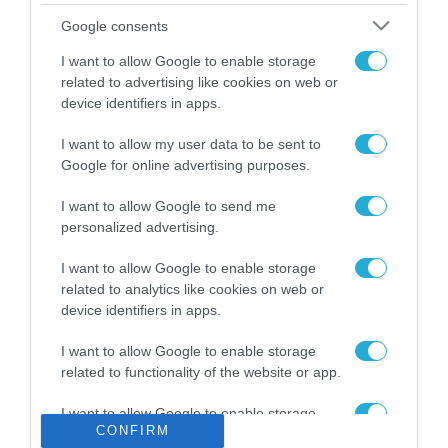
Το χρηματοδοτούμενο
Google consents
από την ΕΕ έργο “The
Gaming Police”
I want to allow Google to enable storage
ενισχύει την ασφάλεια
related to advertising like cookies on web or
31.07.2026
των παιδιών στο
device identifiers in apps.
διαδίκτυο
ΑΑΔΕ: Διευκρινίσεις
I want to allow my user data to be sent to
για τα πρόστιμα σε
Google for online advertising purposes.
παραβάσεις που
αφορούν τους ΦΗΜ
31.07.2026
I want to allow Google to send me
personalized advertising.
Σ. Καλαφάτης: «Η
Τεχνητή Νοημοσύνη
I want to allow Google to enable storage
δεν είναι απλώς μια
related to analytics like cookies on web or
νέα τεχνολογία, είναι
device identifiers in apps.
31.07.2026
μια νέα βιομηχανική
επανάσταση»
I want to allow Google to enable storage
Νέος οδηγός του ΕΚΤ
related to functionality of the website or app.
για τη χρηματοδότηση
των ελληνικών
I want to allow Google to enable storage
επιχειρήσεων στον
31.07.2026
CONFIRM
related to personalization.
χώρο της άμυνας