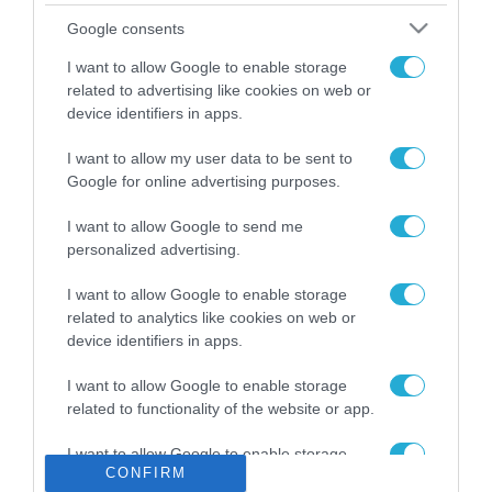
Το χρηματοδοτούμενο
Google consents
από την ΕΕ έργο “The
Gaming Police”
I want to allow Google to enable storage
ενισχύει την ασφάλεια
related to advertising like cookies on web or
31.07.2026
των παιδιών στο
device identifiers in apps.
διαδίκτυο
ΑΑΔΕ: Διευκρινίσεις
I want to allow my user data to be sent to
για τα πρόστιμα σε
Google for online advertising purposes.
παραβάσεις που
αφορούν τους ΦΗΜ
31.07.2026
I want to allow Google to send me
personalized advertising.
Σ. Καλαφάτης: «Η
Τεχνητή Νοημοσύνη
I want to allow Google to enable storage
δεν είναι απλώς μια
related to analytics like cookies on web or
νέα τεχνολογία, είναι
device identifiers in apps.
31.07.2026
μια νέα βιομηχανική
επανάσταση»
I want to allow Google to enable storage
Νέος οδηγός του ΕΚΤ
related to functionality of the website or app.
για τη χρηματοδότηση
των ελληνικών
I want to allow Google to enable storage
επιχειρήσεων στον
31.07.2026
CONFIRM
related to personalization.
χώρο της άμυνας