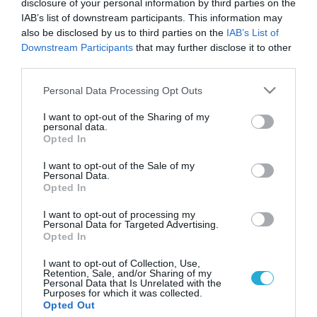
disclosure of your personal information by third parties on the
IAB’s list of downstream participants. This information may
also be disclosed by us to third parties on the
IAB’s List of
Downstream Participants
that may further disclose it to other
third parties.
Please note that this website/app uses one or more Google
Personal Data Processing Opt Outs
services and may gather and store information including but
not limited to your visit or usage behaviour. You may click to
I want to opt-out of the Sharing of my
personal data.
grant or deny consent to Google and its third-party tags to
Opted In
use your data for below specified purposes in below Google
consent section.
I want to opt-out of the Sale of my
Personal Data.
Opted In
I want to opt-out of processing my
Personal Data for Targeted Advertising.
Opted In
I want to opt-out of Collection, Use,
Retention, Sale, and/or Sharing of my
Personal Data that Is Unrelated with the
Purposes for which it was collected.
ΡΟΗ ΕΙΔΗΣΕΩΝ
Opted Out