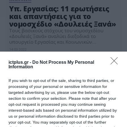
Υπ. Εργασίας: 11 ερωτήσεις
και απαντήσεις για το
νομοσχέδιο «Δουλειές Ξανά»
Tους βασικούς στόχους του νομοσχεδίου
«Δουλειές Ξανά» αναλύει διεξοδικά το
υπουργείο Εργασίας και Κοινωνικών
Υποθέσεων μέσα από 11 ερωτήσεις και
14.03.2022
απαντήσεις. Μεταξύ άλλων, το υπουργείο
Εργασίας και Κοινωνικών Υποθέσεων
ictplus.gr -
Do Not Process My Personal
επισημαίνει ότι κύριοι στόχοι είναι να
Information
βοηθηθούν οι άνεργοι – και ιδίως οι
μακροχρόνια άνεργοι – να βρουν δουλειά, με
νέα ψηφιακά εργαλεία και να επιβραβευθούν
If you wish to opt-out of the sale, sharing to third parties, or
[…]
processing of your personal or sensitive information for
targeted advertising by us, please use the below opt-out
section to confirm your selection. Please note that after your
opt-out request is processed you may continue seeing
interest-based ads based on personal information utilized by
us or personal information disclosed to third parties prior to
your opt-out. You may separately opt-out of the further