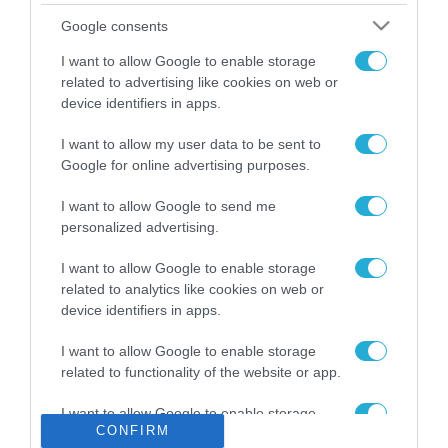
Το χρηματοδοτούμενο
Google consents
από την ΕΕ έργο “The
Gaming Police”
I want to allow Google to enable storage
ενισχύει την ασφάλεια
related to advertising like cookies on web or
31.07.2026
των παιδιών στο
device identifiers in apps.
διαδίκτυο
ΑΑΔΕ: Διευκρινίσεις
I want to allow my user data to be sent to
για τα πρόστιμα σε
Google for online advertising purposes.
παραβάσεις που
αφορούν τους ΦΗΜ
31.07.2026
I want to allow Google to send me
personalized advertising.
Σ. Καλαφάτης: «Η
Τεχνητή Νοημοσύνη
I want to allow Google to enable storage
δεν είναι απλώς μια
related to analytics like cookies on web or
νέα τεχνολογία, είναι
device identifiers in apps.
31.07.2026
μια νέα βιομηχανική
επανάσταση»
I want to allow Google to enable storage
Νέος οδηγός του ΕΚΤ
related to functionality of the website or app.
για τη χρηματοδότηση
των ελληνικών
I want to allow Google to enable storage
επιχειρήσεων στον
31.07.2026
CONFIRM
related to personalization.
χώρο της άμυνας