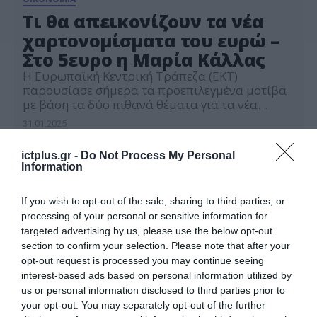
Τι θα απεικονίζουν τα νέα
χαρτονομίσματα του ευρώ –
Στο 5ευρο η Μαρία Κάλλας
Η Ευρωπαϊκή Κεντρική Τράπεζα (ΕΚΤ)
παρουσίασε σήμερα τα προεπιλεγμένα μοτίβα
με βάση τα δύο πιθανά θέματα για τα νέα
τραπεζογραμμάτια του ευρώ. Οι τελικές
31.01.2025
αποφάσεις για τη μορφή που θα έχουν τα νέα
τραπεζογραμμάτια του ευρώ θα ληφθούν το
ictplus.gr -
Do Not Process My Personal
2026, ενώ η κυκλοφορία τους θα
Information
πραγματοποιηθεί μερικά χρόνια μετά. Όπως
ανακοινώθηκε την Παρασκευή, το 2025 […]
If you wish to opt-out of the sale, sharing to third parties, or
processing of your personal or sensitive information for
targeted advertising by us, please use the below opt-out
section to confirm your selection. Please note that after your
opt-out request is processed you may continue seeing
interest-based ads based on personal information utilized by
us or personal information disclosed to third parties prior to
your opt-out. You may separately opt-out of the further