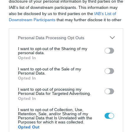
disclosure of your personal information by third parties on the
IAB’s list of downstream participants. This information may
also be disclosed by us to third parties on the
IAB’s List of
Downstream Participants
that may further disclose it to other
third parties.
Please note that this website/app uses one or more Google
Personal Data Processing Opt Outs
services and may gather and store information including but
not limited to your visit or usage behaviour. You may click to
I want to opt-out of the Sharing of my
personal data.
grant or deny consent to Google and its third-party tags to
Opted In
use your data for below specified purposes in below Google
consent section.
I want to opt-out of the Sale of my
Personal Data.
Opted In
I want to opt-out of processing my
Personal Data for Targeted Advertising.
Opted In
I want to opt-out of Collection, Use,
Retention, Sale, and/or Sharing of my
Personal Data that Is Unrelated with the
Purposes for which it was collected.
ΡΟΗ ΕΙΔΗΣΕΩΝ
Opted Out