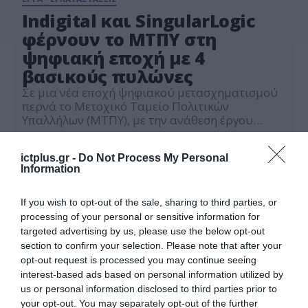
Indigital και SingularLogic
φέρνουν το ΜΤΠΥ στη
ψηφιακή εποχή με 4
βασικούς πυλώνες
Σε μια νέα εποχή ψηφιακού μετασχηματισμού
περνά το Μετοχικό Ταμείο Πολιτικών
Υπαλλήλων (ΜΤΠΥ), με την ανάθεση έργου
αναβάθμισης του Ολοκληρωμένου
29.10.2025
Πληροφοριακού Συστήματός του (ΟΠΣ) στην
ictplus.gr -
Do Not Process My Personal
ένωση εταιρειών Indigital – SingularLogic. Η
Information
υπογραφή σύμβασης, ύψους 617.520 ευρώ,
έρχεται να συμπληρώσει τη συνολική
προσπάθεια ψηφιακής αναβάθμισης του
If you wish to opt-out of the sale, sharing to third parties, or
Ταμείου, ενισχύοντας τη λειτουργικότητα και
processing of your personal or sensitive information for
την ασφάλεια των πληροφοριακών του […]
targeted advertising by us, please use the below opt-out
section to confirm your selection. Please note that after your
opt-out request is processed you may continue seeing
interest-based ads based on personal information utilized by
us or personal information disclosed to third parties prior to
your opt-out. You may separately opt-out of the further