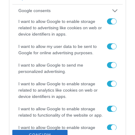
ΡΟΗ ΕΙΔΗΣΕΩΝ
Google consents
Το χρηματοδοτούμενο
από την ΕΕ έργο “The
I want to allow Google to enable storage
Gaming Police”
related to advertising like cookies on web or
ενισχύει την ασφάλεια
device identifiers in apps.
31.07.2026
των παιδιών στο
διαδίκτυο
I want to allow my user data to be sent to
ΑΑΔΕ: Διευκρινίσεις
Google for online advertising purposes.
για τα πρόστιμα σε
παραβάσεις που
I want to allow Google to send me
αφορούν τους ΦΗΜ
31.07.2026
personalized advertising.
Σ. Καλαφάτης: «Η
I want to allow Google to enable storage
Τεχνητή Νοημοσύνη
related to analytics like cookies on web or
δεν είναι απλώς μια
device identifiers in apps.
νέα τεχνολογία, είναι
31.07.2026
μια νέα βιομηχανική
I want to allow Google to enable storage
επανάσταση»
related to functionality of the website or app.
Νέος οδηγός του ΕΚΤ
για τη χρηματοδότηση
I want to allow Google to enable storage
των ελληνικών
related to personalization.