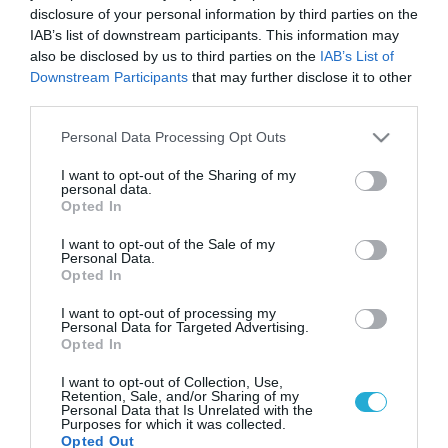
disclosure of your personal information by third parties on the
IAB’s list of downstream participants. This information may
also be disclosed by us to third parties on the
IAB’s List of
Downstream Participants
that may further disclose it to other
third parties.
Please note that this website/app uses one or more Google
Personal Data Processing Opt Outs
services and may gather and store information including but
not limited to your visit or usage behaviour. You may click to
I want to opt-out of the Sharing of my
personal data.
grant or deny consent to Google and its third-party tags to
Opted In
use your data for below specified purposes in below Google
consent section.
I want to opt-out of the Sale of my
Personal Data.
Opted In
I want to opt-out of processing my
Personal Data for Targeted Advertising.
Opted In
I want to opt-out of Collection, Use,
Retention, Sale, and/or Sharing of my
Personal Data that Is Unrelated with the
Purposes for which it was collected.
Opted Out