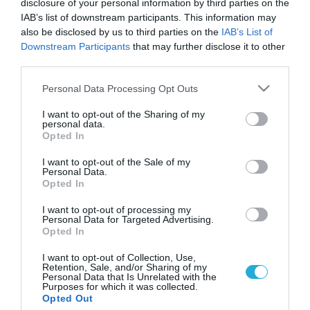
disclosure of your personal information by third parties on the
IAB’s list of downstream participants. This information may
also be disclosed by us to third parties on the
IAB’s List of
Downstream Participants
that may further disclose it to other
third parties.
Please note that this website/app uses one or more Google
Personal Data Processing Opt Outs
services and may gather and store information including but
not limited to your visit or usage behaviour. You may click to
I want to opt-out of the Sharing of my
personal data.
grant or deny consent to Google and its third-party tags to
Opted In
use your data for below specified purposes in below Google
consent section.
I want to opt-out of the Sale of my
Personal Data.
Opted In
I want to opt-out of processing my
Personal Data for Targeted Advertising.
Opted In
I want to opt-out of Collection, Use,
Retention, Sale, and/or Sharing of my
Personal Data that Is Unrelated with the
Purposes for which it was collected.
ΡΟΗ ΕΙΔΗΣΕΩΝ
Opted Out