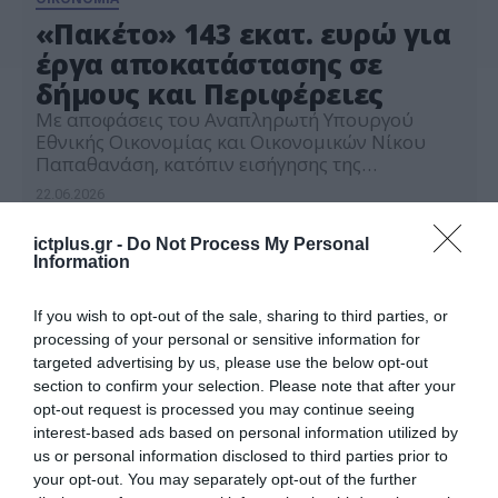
«Πακέτο» 143 εκατ. ευρώ για
έργα αποκατάστασης σε
δήμους και Περιφέρειες
Με αποφάσεις του Αναπληρωτή Υπουργού
Εθνικής Οικονομίας και Οικονομικών Νίκου
Παπαθανάση, κατόπιν εισήγησης της
Κυβερνητικής Επιτροπής Κρατικής Αρωγής,
22.06.2026
κατανεμήθηκαν πόροι συνολικού ύψους
142.969.000 ευρώ για τη στήριξη των
ictplus.gr -
Do Not Process My Personal
Οργανισμών Τοπικής Αυτοδιοίκησης (ΟΤΑ) Α’
Information
βαθμού, των Συνδέσμων Δήμων και των
Νομικών Προσώπων των ΟΤΑ που επλήγησαν
από φυσικές καταστροφές, στο πλαίσιο του
If you wish to opt-out of the sale, sharing to third parties, or
Ειδικού Προγράμματος Αντιμετώπισης και […]
processing of your personal or sensitive information for
targeted advertising by us, please use the below opt-out
section to confirm your selection. Please note that after your
opt-out request is processed you may continue seeing
interest-based ads based on personal information utilized by
us or personal information disclosed to third parties prior to
your opt-out. You may separately opt-out of the further