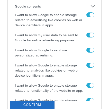
Το χρηματοδοτούμενο
Google consents
από την ΕΕ έργο “The
Gaming Police”
I want to allow Google to enable storage
ενισχύει την ασφάλεια
related to advertising like cookies on web or
31.07.2026
των παιδιών στο
device identifiers in apps.
διαδίκτυο
ΑΑΔΕ: Διευκρινίσεις
I want to allow my user data to be sent to
για τα πρόστιμα σε
Google for online advertising purposes.
παραβάσεις που
αφορούν τους ΦΗΜ
31.07.2026
I want to allow Google to send me
personalized advertising.
Σ. Καλαφάτης: «Η
Τεχνητή Νοημοσύνη
I want to allow Google to enable storage
δεν είναι απλώς μια
related to analytics like cookies on web or
νέα τεχνολογία, είναι
device identifiers in apps.
31.07.2026
μια νέα βιομηχανική
επανάσταση»
I want to allow Google to enable storage
Νέος οδηγός του ΕΚΤ
related to functionality of the website or app.
για τη χρηματοδότηση
των ελληνικών
I want to allow Google to enable storage
επιχειρήσεων στον
31.07.2026
CONFIRM
related to personalization.
χώρο της άμυνας