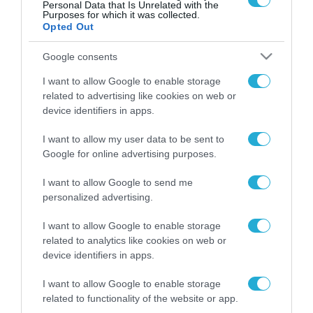
Personal Data that Is Unrelated with the
Purposes for which it was collected.
Opted Out
Google consents
I want to allow Google to enable storage
ΡΟΗ ΕΙΔΗΣΕΩΝ
related to advertising like cookies on web or
device identifiers in apps.
Το χρηματοδοτούμενο
από την ΕΕ έργο “The
I want to allow my user data to be sent to
Gaming Police”
Google for online advertising purposes.
ενισχύει την ασφάλεια
31.07.2026
των παιδιών στο
I want to allow Google to send me
διαδίκτυο
personalized advertising.
ΑΑΔΕ: Διευκρινίσεις
για τα πρόστιμα σε
I want to allow Google to enable storage
παραβάσεις που
related to analytics like cookies on web or
αφορούν τους ΦΗΜ
31.07.2026
device identifiers in apps.
Σ. Καλαφάτης: «Η
I want to allow Google to enable storage
Τεχνητή Νοημοσύνη
related to functionality of the website or app.
δεν είναι απλώς μια