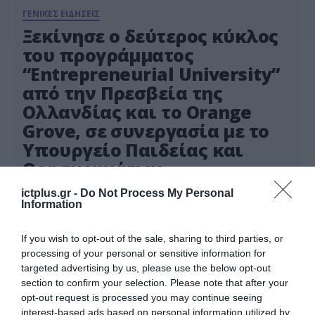
ΓΕΝΙΚΕΣ ΕΙΔΗΣΕΙΣ
Ξεκίνησε ο δεύτερος κύκλος
του προγράμματος
“Entrepreneurial University”
από την Πρεσβεία της
Ολλανδίας και το Orange
Grove, σε συνεργασία με το
Υπουργείο Παιδείας και
Θρησκευμάτων
Τη Δευτέρα 4 Απριλίου 2022 ξεκίνησε το
ictplus.gr -
Do Not Process My Personal
πρόγραμμα “Masterclass Series: The
Information
Entrepreneurial University” για την
επιχειρηματικότητα και την καινοτομία στα
06.04.2022
If you wish to opt-out of the sale, sharing to third parties, or
ελληνικά πανεπιστήμια, που διοργανώνουν για
2η συνεχή χρονιά η Πρεσβεία της Ολλανδίας
processing of your personal or sensitive information for
στην Αθήνα και το Orange Grove, σε συνεργασία
targeted advertising by us, please use the below opt-out
με το Υπουργείο Παιδείας και Θρησκευμάτων.
section to confirm your selection. Please note that after your
Ο δεύτερος κύκλος του προγράμματος, με θέμα
opt-out request is processed you may continue seeing
“Educating Change […]
interest-based ads based on personal information utilized by