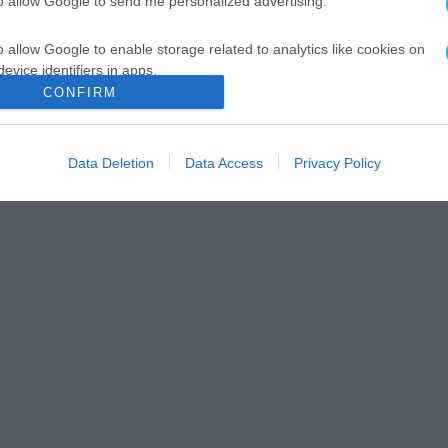
to allow Google to send me personalized advertising.
o allow Google to enable storage related to analytics like cookies on
evice identifiers in apps.
CONFIRM
o allow Google to enable storage related to functionality of the website
Data Deletion
Data Access
Privacy Policy
o allow Google to enable storage related to personalization.
o allow Google to enable storage related to security, including
cation functionality and fraud prevention, and other user protection.