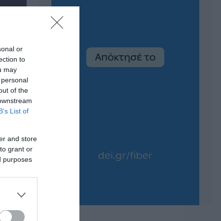
sonal or
ection to
ou may
 personal
out of the
 downstream
B’s List of
er and store
to grant or
ed purposes