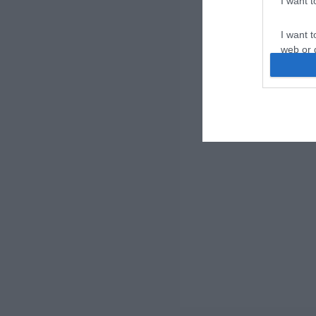
I want 
I want t
web or d
I want t
or app.
I want t
I want t
authenti