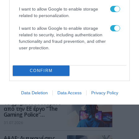
I want to allow Google to enable storage
related to personalization.
I want to allow Google to enable storage
related to security, including authentication
functionality and fraud prevention, and other
user protection.
CONFIRM
ΡΟΗ ΕΙΔΗΣΕΩΝ
Data Deletion
Data Access
Privacy Policy
Το χρηματοδοτούμενο
από την ΕΕ έργο “The
Gaming Police”
ενισχύει την ασφάλεια
31.07.2026
των παιδιών στο
διαδίκτυο
ΑΑΔΕ: Διευκρινίσεις