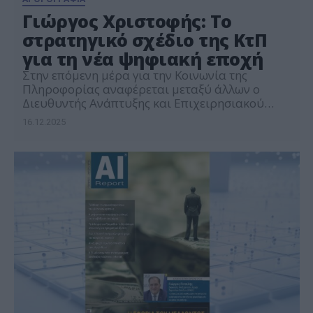
Γιώργος Χριστοφής: Το
στρατηγικό σχέδιο της ΚτΠ
για τη νέα ψηφιακή εποχή
Στην επόμενη μέρα για την Κοινωνία της
Πληροφορίας αναφέρεται μεταξύ άλλων ο
Διευθυντής Ανάπτυξης και Επιχειρησιακού
Σχεδιασμού της εταιρείας, κ Γιώργος Χριστοφής
16.12.2025
με άρθρο σε ειδικό αφιέρωμα με τίτλο
«Μετασχηματίζοντας την Ελλάδα», το οποίο
φιλοξενήθηκε στο περιοδικό «ΑI Report» και
κυκλοφόρησε με την εφημερίδα
«Απογευματινή». Ο κ. Χριστοφής υπογραμμίζει
ότι: «η μετάβαση στη νέα εποχή […]