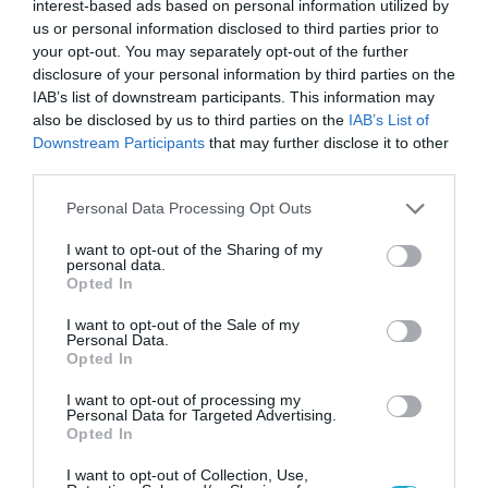
interest-based ads based on personal information utilized by
AI Report: Το νέο τεύχος
us or personal information disclosed to third parties prior to
κυκλοφορεί στις 9 Μαρτίου με
your opt-out. You may separately opt-out of the further
την ΑΠΟΓΕΥΜΑΤΙΝΗ
disclosure of your personal information by third parties on the
IAB’s list of downstream participants. This information may
05.03.2025
also be disclosed by us to third parties on the
IAB’s List of
Downstream Participants
that may further disclose it to other
third parties.
Please note that this website/app uses one or more Google
Personal Data Processing Opt Outs
services and may gather and store information including but
not limited to your visit or usage behaviour. You may click to
I want to opt-out of the Sharing of my
personal data.
grant or deny consent to Google and its third-party tags to
Opted In
use your data for below specified purposes in below Google
consent section.
I want to opt-out of the Sale of my
Personal Data.
Opted In
I want to opt-out of processing my
Personal Data for Targeted Advertising.
MEDIA
Opted In
AI Report: Στις 10 Νοεμβρίου
I want to opt-out of Collection, Use,
κυκλοφορεί με την