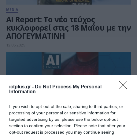
MEDIA
AI Report: Το νέο τεύχος
κυκλοφορεί στις 18 Μαΐου με την
ΑΠΟΓΕΥΜΑΤΙΝΗ
12.05.2025
ictplus.gr -
Do Not Process My Personal
Information
If you wish to opt-out of the sale, sharing to third parties, or
processing of your personal or sensitive information for
targeted advertising by us, please use the below opt-out
section to confirm your selection. Please note that after your
opt-out request is processed you may continue seeing
MEDIA