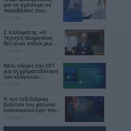
για τα πρόστιμα σε
παραβάσεις που
αφορούν τους ΦΗΜ
31.07.2026
Σ. Καλαφάτης: «Η
Τεχνητή Νοημοσύνη
δεν είναι απλώς μια
νέα τεχνολογία, είναι
31.07.2026
μια νέα βιομηχανική
επανάσταση»
Νέος οδηγός του ΕΚΤ
για τη χρηματοδότηση
των ελληνικών
επιχειρήσεων στον
31.07.2026
χώρο της άμυνας
Η πιο ταξιδιάρικη
βαλίτσα του φετινού
καλοκαιριού έχει την
υπογραφή της Xiaomi
31.07.2026