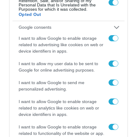
Retention, Sale, and/or Sharing of my
«Κυριακάτικη Απογευματινή» με
Personal Data that Is Unrelated with the
Purposes for which it was collected.
αφιέρωμα στα ψηφιακά έργα του
Opted Out
24.09.2024
Δημόσιου Τομέα
Google consents
I want to allow Google to enable storage
related to advertising like cookies on web or
device identifiers in apps.
I want to allow my user data to be sent to
Google for online advertising purposes.
I want to allow Google to send me
personalized advertising.
I want to allow Google to enable storage
related to analytics like cookies on web or
device identifiers in apps.
I want to allow Google to enable storage
related to functionality of the website or app.