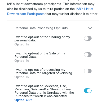
IAB’s list of downstream participants. This information may
also be disclosed by us to third parties on the
IAB’s List of
Downstream Participants
that may further disclose it to other
third parties.
Please note that this website/app uses one or more Google
Personal Data Processing Opt Outs
services and may gather and store information including but
not limited to your visit or usage behaviour. You may click to
I want to opt-out of the Sharing of my
personal data.
grant or deny consent to Google and its third-party tags to
Opted In
use your data for below specified purposes in below Google
consent section.
I want to opt-out of the Sale of my
Personal Data.
Opted In
I want to opt-out of processing my
Personal Data for Targeted Advertising.
Opted In
I want to opt-out of Collection, Use,
Retention, Sale, and/or Sharing of my
Personal Data that Is Unrelated with the
ΡΟΗ ΕΙΔΗΣΕΩΝ
Purposes for which it was collected.
Opted Out
Το χρηματοδοτούμενο