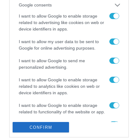
από την ΕΕ έργο “The
Google consents
Gaming Police”
ενισχύει την ασφάλεια
I want to allow Google to enable storage
31.07.2026
των παιδιών στο
related to advertising like cookies on web or
διαδίκτυο
device identifiers in apps.
ΑΑΔΕ: Διευκρινίσεις
για τα πρόστιμα σε
I want to allow my user data to be sent to
παραβάσεις που
Google for online advertising purposes.
αφορούν τους ΦΗΜ
31.07.2026
I want to allow Google to send me
personalized advertising.
Σ. Καλαφάτης: «Η
Τεχνητή Νοημοσύνη
δεν είναι απλώς μια
I want to allow Google to enable storage
νέα τεχνολογία, είναι
related to analytics like cookies on web or
31.07.2026
μια νέα βιομηχανική
device identifiers in apps.
επανάσταση»
Νέος οδηγός του ΕΚΤ
I want to allow Google to enable storage
για τη χρηματοδότηση
related to functionality of the website or app.
των ελληνικών
επιχειρήσεων στον
31.07.2026
I want to allow Google to enable storage
χώρο της άμυνας
CONFIRM
related to personalization.