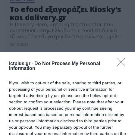
To efood εξαγοράζει Kiosky’s
και delivery.gr
Η Delivery Hero, μητρική της εταιρείας που
αναπτύσσει στην Ελλάδα το e-food επιδιώκει
εξαγορά των θυγατρικών εταιρειών του ομίλου
Μούχαλη, Άλφα Διανομές Ζαχαρώδη Ποτά
06.10.2021
Ψιλικά ΑΕ και Ινκάτ ΑΕ. Πρόκειται για τις
εταιρείες που δραστηριοποιούνται στις
διανομές και το δίκτυο
ictplus.gr -
Do Not Process My Personal
καταστημάτων kiosky’s αντίστοιχα. Το
Information
ενδιαφέρον της γερμανικής πολυεθνικής έχει
επίσημο χαρακτήρα, καθώς σύμφωνα με
If you wish to opt-out of the sale, sharing to third parties, or
πληροφορίες έχει προχωρήσει σε σχετική […]
processing of your personal or sensitive information for
targeted advertising by us, please use the below opt-out
section to confirm your selection. Please note that after your
opt-out request is processed you may continue seeing
interest-based ads based on personal information utilized by
us or personal information disclosed to third parties prior to
your opt-out. You may separately opt-out of the further
disclosure of your personal information by third parties on the