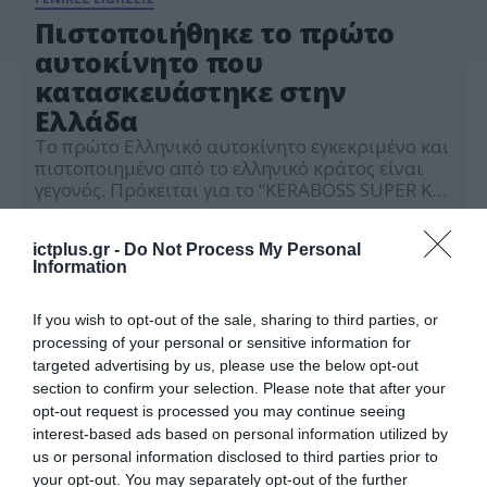
Πιστοποιήθηκε το πρώτο
αυτοκίνητο που
κατασκευάστηκε στην
Ελλάδα
Το πρώτο Ελληνικό αυτοκίνητο εγκεκριμένο και
πιστοποιημένο από το ελληνικό κράτος είναι
γεγονός. Πρόκειται για το “KERABOSS SUPER K”,
που κατασκευάζει η ελληνική καινοτόμος
22.06.2022
εταιρεία KERABOSS CARS MANUFACTURING.
ictplus.gr -
Do Not Process My Personal
Πρόκειται για ένα αυτοκίνητο, που αναφέρεται
Information
ως όχημα Μ.Ο.Ι.Κ (Μεμονωμένα Οχήματα
Ιδιαίτερης Κατασκευής) γεγονός που το καθιστά
σε μια ειδική κατηγορία οχημάτων. “Aνοιξε ο
If you wish to opt-out of the sale, sharing to third parties, or
δρόμος για ένα […]
processing of your personal or sensitive information for
targeted advertising by us, please use the below opt-out
section to confirm your selection. Please note that after your
opt-out request is processed you may continue seeing
interest-based ads based on personal information utilized by
us or personal information disclosed to third parties prior to
your opt-out. You may separately opt-out of the further