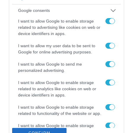
ΡΟΗ ΕΙΔΗΣΕΩΝ
Google consents
Το χρηματοδοτούμενο
από την ΕΕ έργο “The
I want to allow Google to enable storage
Gaming Police”
related to advertising like cookies on web or
ενισχύει την ασφάλεια
device identifiers in apps.
31.07.2026
των παιδιών στο
διαδίκτυο
I want to allow my user data to be sent to
ΑΑΔΕ: Διευκρινίσεις
Google for online advertising purposes.
για τα πρόστιμα σε
παραβάσεις που
I want to allow Google to send me
αφορούν τους ΦΗΜ
31.07.2026
personalized advertising.
Σ. Καλαφάτης: «Η
I want to allow Google to enable storage
Τεχνητή Νοημοσύνη
related to analytics like cookies on web or
δεν είναι απλώς μια
device identifiers in apps.
νέα τεχνολογία, είναι
31.07.2026
μια νέα βιομηχανική
I want to allow Google to enable storage
επανάσταση»
related to functionality of the website or app.
Νέος οδηγός του ΕΚΤ
για τη χρηματοδότηση
I want to allow Google to enable storage
των ελληνικών
related to personalization.