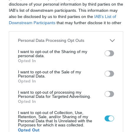
disclosure of your personal information by third parties on the
IAB’s list of downstream participants. This information may
also be disclosed by us to third parties on the
IAB’s List of
Downstream Participants
that may further disclose it to other
third parties.
Please note that this website/app uses one or more Google
Personal Data Processing Opt Outs
services and may gather and store information including but
not limited to your visit or usage behaviour. You may click to
I want to opt-out of the Sharing of my
personal data.
grant or deny consent to Google and its third-party tags to
Opted In
use your data for below specified purposes in below Google
consent section.
I want to opt-out of the Sale of my
Personal Data.
Opted In
I want to opt-out of processing my
Personal Data for Targeted Advertising.
Opted In
I want to opt-out of Collection, Use,
Retention, Sale, and/or Sharing of my
Personal Data that Is Unrelated with the
Purposes for which it was collected.
Opted Out