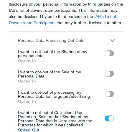
disclosure of your personal information by third parties on the
IAB’s list of downstream participants. This information may
also be disclosed by us to third parties on the
IAB’s List of
Downstream Participants
that may further disclose it to other
third parties.
Please note that this website/app uses one or more Google
Personal Data Processing Opt Outs
services and may gather and store information including but
not limited to your visit or usage behaviour. You may click to
I want to opt-out of the Sharing of my
personal data.
grant or deny consent to Google and its third-party tags to
Opted In
use your data for below specified purposes in below Google
consent section.
I want to opt-out of the Sale of my
Personal Data.
Opted In
I want to opt-out of processing my
Personal Data for Targeted Advertising.
Opted In
I want to opt-out of Collection, Use,
Retention, Sale, and/or Sharing of my
Personal Data that Is Unrelated with the
Purposes for which it was collected.
Opted Out