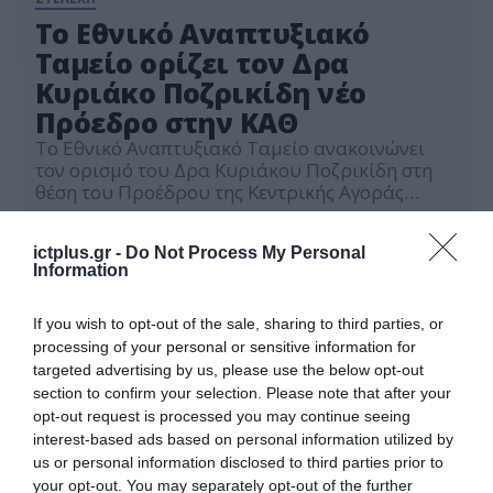
Το Εθνικό Αναπτυξιακό
Ταμείο ορίζει τον Δρα
Κυριάκο Ποζρικίδη νέο
Πρόεδρο στην KAΘ
Το Εθνικό Αναπτυξιακό Ταμείο ανακοινώνει
τον ορισμό του Δρα Κυριάκου Ποζρικίδη στη
θέση του Προέδρου της Κεντρικής Αγοράς
Θεσσαλονίκης Α.Ε. (ΚΑΘ), με στόχο την
25.06.2026
περαιτέρω ενίσχυση του αναπτυξιακού ρόλου
ictplus.gr -
Do Not Process My Personal
της εταιρείας και την υλοποίηση της
Information
στρατηγικής της για τον εκσυγχρονισμό των
υποδομών και των υπηρεσιών της. Ο Δρ.
Κυριάκος Ποζρικίδης διαθέτει πολυετή
If you wish to opt-out of the sale, sharing to third parties, or
εμπειρία στη διοίκηση […]
processing of your personal or sensitive information for
targeted advertising by us, please use the below opt-out
section to confirm your selection. Please note that after your
opt-out request is processed you may continue seeing
interest-based ads based on personal information utilized by
us or personal information disclosed to third parties prior to
your opt-out. You may separately opt-out of the further