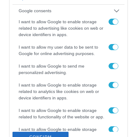
ΡΟΗ ΕΙΔΗΣΕΩΝ
Google consents
Το χρηματοδοτούμενο
από την ΕΕ έργο “The
I want to allow Google to enable storage
Gaming Police”
related to advertising like cookies on web or
ενισχύει την ασφάλεια
device identifiers in apps.
31.07.2026
των παιδιών στο
διαδίκτυο
I want to allow my user data to be sent to
ΑΑΔΕ: Διευκρινίσεις
Google for online advertising purposes.
για τα πρόστιμα σε
παραβάσεις που
I want to allow Google to send me
αφορούν τους ΦΗΜ
31.07.2026
personalized advertising.
Σ. Καλαφάτης: «Η
I want to allow Google to enable storage
Τεχνητή Νοημοσύνη
related to analytics like cookies on web or
δεν είναι απλώς μια
device identifiers in apps.
νέα τεχνολογία, είναι
31.07.2026
μια νέα βιομηχανική
I want to allow Google to enable storage
επανάσταση»
related to functionality of the website or app.
Νέος οδηγός του ΕΚΤ
για τη χρηματοδότηση
I want to allow Google to enable storage
των ελληνικών
related to personalization.