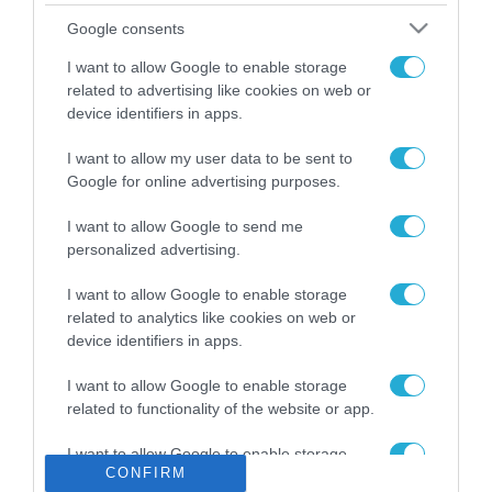
Το χρηματοδοτούμενο
Google consents
από την ΕΕ έργο “The
Gaming Police”
I want to allow Google to enable storage
ενισχύει την ασφάλεια
related to advertising like cookies on web or
31.07.2026
των παιδιών στο
device identifiers in apps.
διαδίκτυο
ΑΑΔΕ: Διευκρινίσεις
I want to allow my user data to be sent to
για τα πρόστιμα σε
Google for online advertising purposes.
παραβάσεις που
αφορούν τους ΦΗΜ
31.07.2026
I want to allow Google to send me
personalized advertising.
Σ. Καλαφάτης: «Η
Τεχνητή Νοημοσύνη
I want to allow Google to enable storage
δεν είναι απλώς μια
related to analytics like cookies on web or
νέα τεχνολογία, είναι
device identifiers in apps.
31.07.2026
μια νέα βιομηχανική
επανάσταση»
I want to allow Google to enable storage
Νέος οδηγός του ΕΚΤ
related to functionality of the website or app.
για τη χρηματοδότηση
των ελληνικών
I want to allow Google to enable storage
επιχειρήσεων στον
31.07.2026
CONFIRM
related to personalization.
χώρο της άμυνας