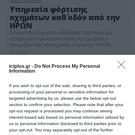
Υπηρεσία φόρτισης
οχημάτων καθ΄ οδόν από την
ΗΡΩΝ
Σε ένα νέο βήμα που εξελίσσει την παροχή
υπηρεσιών ηλεκτροκίνησης προχωράει ο
προμηθευτής ηλεκτρικής ενέργειας ΗΡΩΝ,
μέσω της εξειδικευμένης υπηρεσίας ΗΡΩΝ
03.12.2024
PULSE, η οποία λειτουργεί καθετοποιημένα και
ανεξάρτητα από τα οικιακά και εμπορικά
ictplus.gr -
Do Not Process My Personal
προγράμματα της εταιρείας, μέσω απλής
Information
εγγραφής του χρήστη σε εφαρμογή κινητού, η
οποία δίνει πρόσβαση σε σταθμούς του
δικτύου επαναφόρτισης του ΗΡΩΝ, […]
If you wish to opt-out of the sale, sharing to third parties, or
processing of your personal or sensitive information for
targeted advertising by us, please use the below opt-out
section to confirm your selection. Please note that after your
opt-out request is processed you may continue seeing
interest-based ads based on personal information utilized by
us or personal information disclosed to third parties prior to
your opt-out. You may separately opt-out of the further