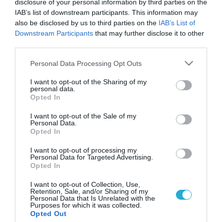
disclosure of your personal information by third parties on the
IAB’s list of downstream participants. This information may
also be disclosed by us to third parties on the
IAB’s List of
Downstream Participants
that may further disclose it to other
third parties.
Please note that this website/app uses one or more Google
Personal Data Processing Opt Outs
services and may gather and store information including but
not limited to your visit or usage behaviour. You may click to
I want to opt-out of the Sharing of my
personal data.
grant or deny consent to Google and its third-party tags to
Opted In
use your data for below specified purposes in below Google
consent section.
I want to opt-out of the Sale of my
Personal Data.
Opted In
I want to opt-out of processing my
Personal Data for Targeted Advertising.
Opted In
I want to opt-out of Collection, Use,
Retention, Sale, and/or Sharing of my
Personal Data that Is Unrelated with the
Purposes for which it was collected.
ΡΟΗ ΕΙΔΗΣΕΩΝ
Opted Out