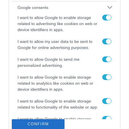
Το χρηματοδοτούμενο
Google consents
από την ΕΕ έργο “The
Gaming Police”
I want to allow Google to enable storage
ενισχύει την ασφάλεια
related to advertising like cookies on web or
31.07.2026
των παιδιών στο
device identifiers in apps.
διαδίκτυο
ΑΑΔΕ: Διευκρινίσεις
I want to allow my user data to be sent to
για τα πρόστιμα σε
Google for online advertising purposes.
παραβάσεις που
αφορούν τους ΦΗΜ
31.07.2026
I want to allow Google to send me
personalized advertising.
Σ. Καλαφάτης: «Η
Τεχνητή Νοημοσύνη
I want to allow Google to enable storage
δεν είναι απλώς μια
related to analytics like cookies on web or
νέα τεχνολογία, είναι
device identifiers in apps.
31.07.2026
μια νέα βιομηχανική
επανάσταση»
I want to allow Google to enable storage
Νέος οδηγός του ΕΚΤ
related to functionality of the website or app.
για τη χρηματοδότηση
των ελληνικών
I want to allow Google to enable storage
επιχειρήσεων στον
31.07.2026
CONFIRM
related to personalization.
χώρο της άμυνας