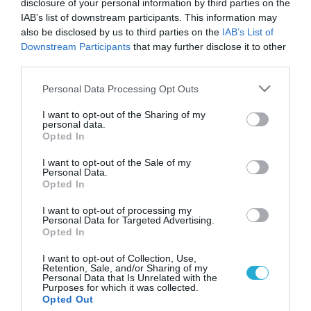
disclosure of your personal information by third parties on the
IAB’s list of downstream participants. This information may
also be disclosed by us to third parties on the
IAB’s List of
Downstream Participants
that may further disclose it to other
third parties.
Please note that this website/app uses one or more Google
Personal Data Processing Opt Outs
services and may gather and store information including but
not limited to your visit or usage behaviour. You may click to
I want to opt-out of the Sharing of my
personal data.
grant or deny consent to Google and its third-party tags to
Opted In
use your data for below specified purposes in below Google
consent section.
I want to opt-out of the Sale of my
Personal Data.
Opted In
I want to opt-out of processing my
Personal Data for Targeted Advertising.
Opted In
I want to opt-out of Collection, Use,
Retention, Sale, and/or Sharing of my
Personal Data that Is Unrelated with the
Purposes for which it was collected.
ΡΟΗ ΕΙΔΗΣΕΩΝ
Opted Out