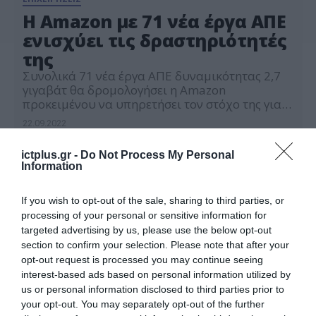
Η Amazon με 71 νέα έργα ΑΠΕ
ενισχύει τις δραστηριότητές
της
Συνολικά 71 νέα έργα ΑΠΕ δυναμικότητας 2,7
γιγαβάτ θα δρομολογήσει η Amazon
προκειμένου να υπηρετήσει τον στόχο της για
χρήση 100% ανανεώσιμων πηγών ενέργειας σε
22.09.2022
όλες τις δραστηριότητές της έως το 2025. Τα
έργα ΑΠΕ της Amazon θα ανέρχονται συνολικά
ictplus.gr -
Do Not Process My Personal
σε 379, μετά την προσθήκη των 71 νέων και
Information
αναμένεται να παράγει 50.000 γιγαβατώρες
(GWh) […]
If you wish to opt-out of the sale, sharing to third parties, or
processing of your personal or sensitive information for
targeted advertising by us, please use the below opt-out
section to confirm your selection. Please note that after your
opt-out request is processed you may continue seeing
interest-based ads based on personal information utilized by
us or personal information disclosed to third parties prior to
your opt-out. You may separately opt-out of the further