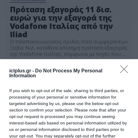
Πρόταση εξαγοράς 11 δισ.
ευρώ για την εξαγορά της
Vodafone Ιταλίας από την
Iliad
Ο τηλεπικοινωνιακός όμιλος Iliad συμφερόντων
Ξαβιέ Νιλ, κατέθεσε επίσημη πρόταση εξαγοράς
της Vodafone Ιταλίας, σύμφωνα με πηγές που
επικαλείται η βρετανική εφημερίδα Financial
10.02.2022
Times. Σύμφωνα με την εφημερίδα, η πρόταση
ictplus.gr -
Do Not Process My Personal
ύψους 11 δισ. ευρώ ισοδυναμεί με σχεδόν επτά
Information
φορές τα κέρδη προ φόρων, τόκων και
αποσβέσεων. Και αυτό μπορεί να συγκριθεί με
την εκτίμηση της […]
If you wish to opt-out of the sale, sharing to third parties, or
processing of your personal or sensitive information for
targeted advertising by us, please use the below opt-out
section to confirm your selection. Please note that after your
opt-out request is processed you may continue seeing
interest-based ads based on personal information utilized by
us or personal information disclosed to third parties prior to
your opt-out. You may separately opt-out of the further