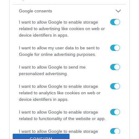
ΡΟΗ ΕΙΔΗΣΕΩΝ
Google consents
Το χρηματοδοτούμενο
από την ΕΕ έργο “The
I want to allow Google to enable storage
Gaming Police”
related to advertising like cookies on web or
ενισχύει την ασφάλεια
device identifiers in apps.
31.07.2026
των παιδιών στο
διαδίκτυο
I want to allow my user data to be sent to
ΑΑΔΕ: Διευκρινίσεις
Google for online advertising purposes.
για τα πρόστιμα σε
παραβάσεις που
I want to allow Google to send me
αφορούν τους ΦΗΜ
31.07.2026
personalized advertising.
Σ. Καλαφάτης: «Η
I want to allow Google to enable storage
Τεχνητή Νοημοσύνη
related to analytics like cookies on web or
δεν είναι απλώς μια
device identifiers in apps.
νέα τεχνολογία, είναι
31.07.2026
μια νέα βιομηχανική
I want to allow Google to enable storage
επανάσταση»
related to functionality of the website or app.
Νέος οδηγός του ΕΚΤ
για τη χρηματοδότηση
I want to allow Google to enable storage
των ελληνικών
related to personalization.