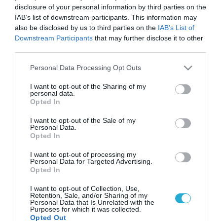
disclosure of your personal information by third parties on the
IAB’s list of downstream participants. This information may
also be disclosed by us to third parties on the
IAB’s List of
Downstream Participants
that may further disclose it to other
third parties.
Please note that this website/app uses one or more Google
Personal Data Processing Opt Outs
services and may gather and store information including but
not limited to your visit or usage behaviour. You may click to
I want to opt-out of the Sharing of my
personal data.
grant or deny consent to Google and its third-party tags to
Opted In
use your data for below specified purposes in below Google
consent section.
I want to opt-out of the Sale of my
Personal Data.
Opted In
I want to opt-out of processing my
Personal Data for Targeted Advertising.
Opted In
I want to opt-out of Collection, Use,
Retention, Sale, and/or Sharing of my
Personal Data that Is Unrelated with the
Purposes for which it was collected.
Opted Out