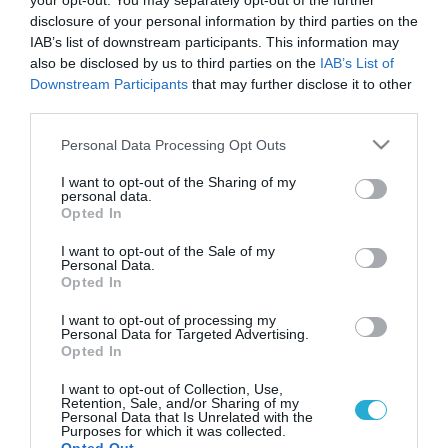
your opt-out. You may separately opt-out of the further
disclosure of your personal information by third parties on the
IAB’s list of downstream participants. This information may
also be disclosed by us to third parties on the
IAB’s List of
Downstream Participants
that may further disclose it to other
third parties.
Please note that this website/app uses one or more Google
Personal Data Processing Opt Outs
services and may gather and store information including but
not limited to your visit or usage behaviour. You may click to
I want to opt-out of the Sharing of my
personal data.
grant or deny consent to Google and its third-party tags to
Opted In
use your data for below specified purposes in below Google
consent section.
I want to opt-out of the Sale of my
Personal Data.
Opted In
I want to opt-out of processing my
Personal Data for Targeted Advertising.
Opted In
I want to opt-out of Collection, Use,
Retention, Sale, and/or Sharing of my
Personal Data that Is Unrelated with the
Purposes for which it was collected.