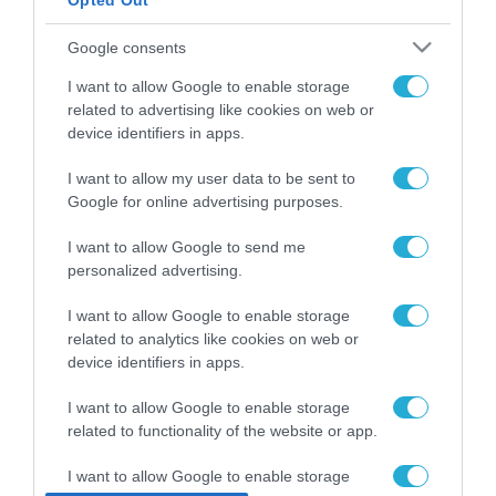
Opted Out
ΡΟΗ ΕΙΔΗΣΕΩΝ
Google consents
Το χρηματοδοτούμενο
I want to allow Google to enable storage
από την ΕΕ έργο “The
related to advertising like cookies on web or
Gaming Police”
device identifiers in apps.
ενισχύει την ασφάλεια
31.07.2026
των παιδιών στο
I want to allow my user data to be sent to
διαδίκτυο
ΑΑΔΕ: Διευκρινίσεις
Google for online advertising purposes.
για τα πρόστιμα σε
παραβάσεις που
I want to allow Google to send me
αφορούν τους ΦΗΜ
personalized advertising.
31.07.2026
I want to allow Google to enable storage
Σ. Καλαφάτης: «Η
related to analytics like cookies on web or
Τεχνητή Νοημοσύνη
device identifiers in apps.
δεν είναι απλώς μια
νέα τεχνολογία, είναι
31.07.2026
I want to allow Google to enable storage
μια νέα βιομηχανική
επανάσταση»
related to functionality of the website or app.
Νέος οδηγός του ΕΚΤ
για τη χρηματοδότηση
I want to allow Google to enable storage