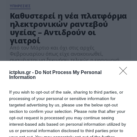
ΥΠΗΡΕΣΙΕΣ
Καθυστερεί η νέα πλατφόρμα
ηλεκτρονικών ραντεβού
υγείας – Αντιδρούν οι
γιατροί
Από τον Μάρτιο και όχι στις αρχές
Φεβρουαρίου όπως είχε ανακοινωθεί,
αναμένεται να ξεκινήσει τελικώς η εφαρμογή
της νέας πλατφόρμας για τα ηλεκτρονικά
30.01.2025
ραντεβού στους γιατρούς. Όπως γνωστοποίησε
ictplus.gr -
Do Not Process My Personal
ο Ιατρικός Σύλλογος Αθηνών (ΙΣΑ), ο υπουργός
Information
Υγείας έδωσε παράταση ενός μηνός στην έναρξη
της πλατφόρμας και έτσι η «πρεμιέρα» θα γίνει
If you wish to opt-out of the sale, sharing to third parties, or
επισήμως τον Μάρτιο. Να σημειωθεί […]
processing of your personal or sensitive information for
targeted advertising by us, please use the below opt-out
section to confirm your selection. Please note that after your
opt-out request is processed you may continue seeing
interest-based ads based on personal information utilized by
us or personal information disclosed to third parties prior to