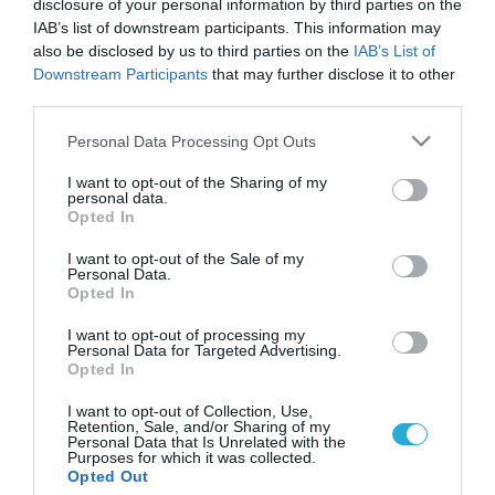
disclosure of your personal information by third parties on the
IAB’s list of downstream participants. This information may
also be disclosed by us to third parties on the
IAB’s List of
Downstream Participants
that may further disclose it to other
third parties.
Please note that this website/app uses one or more Google
Personal Data Processing Opt Outs
services and may gather and store information including but
not limited to your visit or usage behaviour. You may click to
I want to opt-out of the Sharing of my
personal data.
grant or deny consent to Google and its third-party tags to
Opted In
use your data for below specified purposes in below Google
consent section.
I want to opt-out of the Sale of my
Personal Data.
Opted In
I want to opt-out of processing my
Personal Data for Targeted Advertising.
Opted In
I want to opt-out of Collection, Use,
Retention, Sale, and/or Sharing of my
Personal Data that Is Unrelated with the
Purposes for which it was collected.
ΡΟΗ ΕΙΔΗΣΕΩΝ
Opted Out