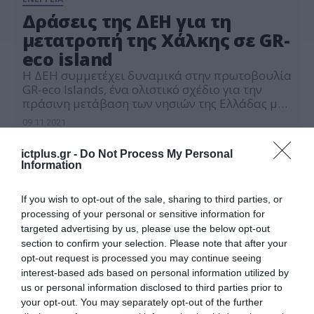
Δράσεις της ΔΕΗ για τη
μετατροπή της Χάλκης σε GR-
eco island
Η ΔΕΗ συμμετέχει δυναμικά στην πρωτοβουλία
GR-eco Islands, ένα ολιστικό σχέδιο για την
πράσινη μετάβαση των νησιών της Ελλάδας με
στόχο την επίτευξη ενεργειακής και κλιματικής
09.11.2021
ουδετερότητας και την τόνωση των τοπικών
οικονομιών υπό το πρίσμα της αειφόρου
ictplus.gr -
Do Not Process My Personal
ανάπτυξης. Η συμμετοχή της ΔΕΗ στο έργο
Information
αυτό, ευθυγραμμίζεται με το επιχειρησιακό
σχέδιο της Επιχείρησης για εφαρμογή […]
If you wish to opt-out of the sale, sharing to third parties, or
processing of your personal or sensitive information for
targeted advertising by us, please use the below opt-out
section to confirm your selection. Please note that after your
opt-out request is processed you may continue seeing
interest-based ads based on personal information utilized by
us or personal information disclosed to third parties prior to
your opt-out. You may separately opt-out of the further