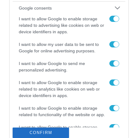
Το χρηματοδοτούμενο
Google consents
από την ΕΕ έργο “The
Gaming Police”
I want to allow Google to enable storage
ενισχύει την ασφάλεια
related to advertising like cookies on web or
31.07.2026
των παιδιών στο
device identifiers in apps.
διαδίκτυο
ΑΑΔΕ: Διευκρινίσεις
I want to allow my user data to be sent to
για τα πρόστιμα σε
Google for online advertising purposes.
παραβάσεις που
αφορούν τους ΦΗΜ
31.07.2026
I want to allow Google to send me
personalized advertising.
Σ. Καλαφάτης: «Η
Τεχνητή Νοημοσύνη
I want to allow Google to enable storage
δεν είναι απλώς μια
related to analytics like cookies on web or
νέα τεχνολογία, είναι
device identifiers in apps.
31.07.2026
μια νέα βιομηχανική
επανάσταση»
I want to allow Google to enable storage
Νέος οδηγός του ΕΚΤ
related to functionality of the website or app.
για τη χρηματοδότηση
των ελληνικών
I want to allow Google to enable storage
επιχειρήσεων στον
31.07.2026
CONFIRM
related to personalization.
χώρο της άμυνας