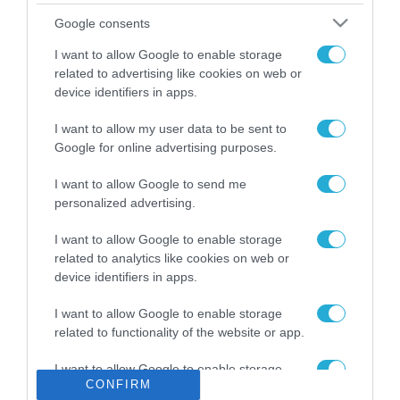
Το χρηματοδοτούμενο
Google consents
από την ΕΕ έργο “The
Gaming Police”
I want to allow Google to enable storage
ενισχύει την ασφάλεια
related to advertising like cookies on web or
31.07.2026
των παιδιών στο
device identifiers in apps.
διαδίκτυο
ΑΑΔΕ: Διευκρινίσεις
I want to allow my user data to be sent to
για τα πρόστιμα σε
Google for online advertising purposes.
παραβάσεις που
αφορούν τους ΦΗΜ
31.07.2026
I want to allow Google to send me
personalized advertising.
Σ. Καλαφάτης: «Η
Τεχνητή Νοημοσύνη
I want to allow Google to enable storage
δεν είναι απλώς μια
related to analytics like cookies on web or
νέα τεχνολογία, είναι
device identifiers in apps.
31.07.2026
μια νέα βιομηχανική
επανάσταση»
I want to allow Google to enable storage
Νέος οδηγός του ΕΚΤ
related to functionality of the website or app.
για τη χρηματοδότηση
των ελληνικών
I want to allow Google to enable storage
επιχειρήσεων στον
31.07.2026
CONFIRM
related to personalization.
χώρο της άμυνας