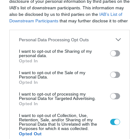
disclosure of your personal information by third parties on the
IAB’s list of downstream participants. This information may
also be disclosed by us to third parties on the
IAB’s List of
Downstream Participants
that may further disclose it to other
third parties.
Please note that this website/app uses one or more Google
Personal Data Processing Opt Outs
services and may gather and store information including but
not limited to your visit or usage behaviour. You may click to
I want to opt-out of the Sharing of my
personal data.
grant or deny consent to Google and its third-party tags to
Opted In
use your data for below specified purposes in below Google
consent section.
I want to opt-out of the Sale of my
Personal Data.
Opted In
I want to opt-out of processing my
Personal Data for Targeted Advertising.
Opted In
I want to opt-out of Collection, Use,
Retention, Sale, and/or Sharing of my
Personal Data that Is Unrelated with the
Purposes for which it was collected.
ΡΟΗ ΕΙΔΗΣΕΩΝ
Opted Out