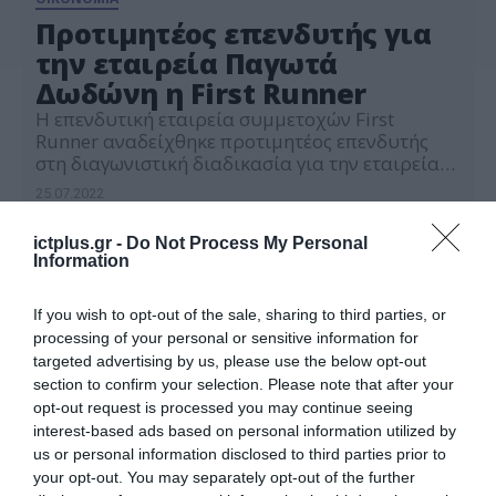
Προτιμητέος επενδυτής για
την εταιρεία Παγωτά
Δωδώνη η First Runner
Η επενδυτική εταιρεία συμμετοχών First
Runner αναδείχθηκε προτιμητέος επενδυτής
στη διαγωνιστική διαδικασία για την εταιρεία
Παγωτά Δωδώνη, η οποία ολοκληρώθηκε
25.07.2022
επιτυχώς. Η προσφορά της First Runner,
συμφερόντων του Αλέξανδρου Κατσιώτη,
ictplus.gr -
Do Not Process My Personal
κρίθηκε ως η προτιμητέα εκ μέρους των
Information
Πιστωτών, με σκοπό την ολοκλήρωση της
διαδικασίας διαπραγμάτευσης και υπογραφής
των συμβάσεων πώλησης των κοινοπρακτικών
If you wish to opt-out of the sale, sharing to third parties, or
και διμερών δανείων […]
processing of your personal or sensitive information for
targeted advertising by us, please use the below opt-out
section to confirm your selection. Please note that after your
opt-out request is processed you may continue seeing
interest-based ads based on personal information utilized by
us or personal information disclosed to third parties prior to
your opt-out. You may separately opt-out of the further