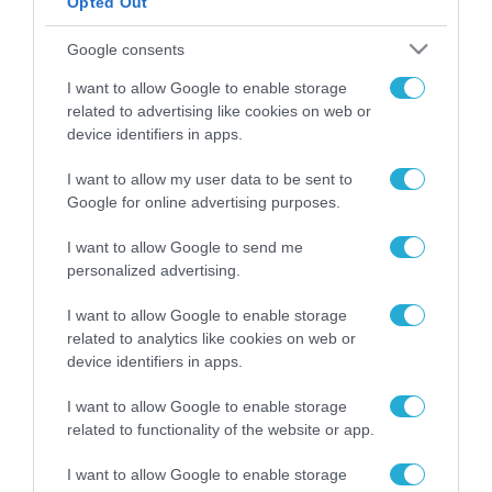
Opted Out
ΡΟΗ ΕΙΔΗΣΕΩΝ
Google consents
Το χρηματοδοτούμενο
I want to allow Google to enable storage
από την ΕΕ έργο “The
related to advertising like cookies on web or
Gaming Police”
device identifiers in apps.
ενισχύει την ασφάλεια
31.07.2026
των παιδιών στο
I want to allow my user data to be sent to
διαδίκτυο
Google for online advertising purposes.
ΑΑΔΕ: Διευκρινίσεις
για τα πρόστιμα σε
παραβάσεις που
I want to allow Google to send me
αφορούν τους ΦΗΜ
personalized advertising.
31.07.2026
I want to allow Google to enable storage
Σ. Καλαφάτης: «Η
related to analytics like cookies on web or
Τεχνητή Νοημοσύνη
device identifiers in apps.
δεν είναι απλώς μια
νέα τεχνολογία, είναι
31.07.2026
I want to allow Google to enable storage
μια νέα βιομηχανική
related to functionality of the website or app.
επανάσταση»
Νέος οδηγός του ΕΚΤ
I want to allow Google to enable storage
για τη χρηματοδότηση