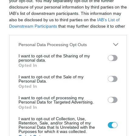
your opt-out. You may separately opt-out of the further
disclosure of your personal information by third parties on the
IAB’s list of downstream participants. This information may
also be disclosed by us to third parties on the
IAB’s List of
Downstream Participants
that may further disclose it to other
third parties.
Please note that this website/app uses one or more Google
Personal Data Processing Opt Outs
services and may gather and store information including but
not limited to your visit or usage behaviour. You may click to
I want to opt-out of the Sharing of my
personal data.
grant or deny consent to Google and its third-party tags to
Opted In
use your data for below specified purposes in below Google
consent section.
I want to opt-out of the Sale of my
Personal Data.
Opted In
I want to opt-out of processing my
Personal Data for Targeted Advertising.
Opted In
I want to opt-out of Collection, Use,
Retention, Sale, and/or Sharing of my
Personal Data that Is Unrelated with the
Purposes for which it was collected.