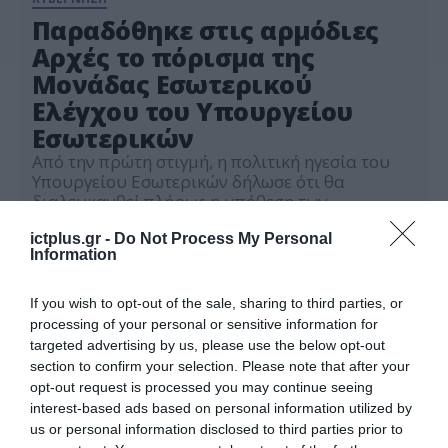
Παραδόθηκε στις αρμόδιες
Αρχές το πόρισμα της
Μονάδας Εσωτερικού
Ελέγχου του Υπουργείου
Εσωτερικών
Από την πρώτη στιγμή, η πολιτική ηγεσία του
Υπουργείου Εσωτερικών δήλωσε ότι θα
διαλευκανθεί πλήρως η υπόθεση των
καταγγελιών για αποστολή e-mail σε Έλληνες
26.04.2024
πολίτες που κατοικούν στο εξωτερικό. Ακριβώς
ictplus.gr -
Do Not Process My Personal
Information
γι’ αυτό, την πρώτη εργάσιμη ημέρα μετά τις
καταγγελίες πολιτών, η Υπουργός Νίκη
Κεραμέως και ο Αναπληρωτής Υπουργός
If you wish to opt-out of the sale, sharing to third parties, or
Θοδωρής Λιβάνιος, έδωσαν εντολή για
processing of your personal or sensitive information for
διενέργεια εσωτερικού […]
targeted advertising by us, please use the below opt-out
section to confirm your selection. Please note that after your
opt-out request is processed you may continue seeing
interest-based ads based on personal information utilized by
us or personal information disclosed to third parties prior to