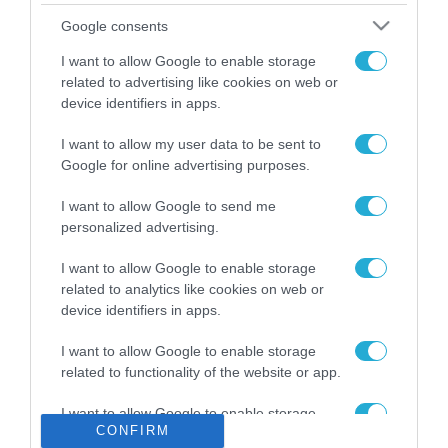
Το χρηματοδοτούμενο
Google consents
από την ΕΕ έργο “The
Gaming Police”
I want to allow Google to enable storage
ενισχύει την ασφάλεια
related to advertising like cookies on web or
31.07.2026
των παιδιών στο
device identifiers in apps.
διαδίκτυο
ΑΑΔΕ: Διευκρινίσεις
I want to allow my user data to be sent to
για τα πρόστιμα σε
Google for online advertising purposes.
παραβάσεις που
αφορούν τους ΦΗΜ
31.07.2026
I want to allow Google to send me
personalized advertising.
Σ. Καλαφάτης: «Η
Τεχνητή Νοημοσύνη
I want to allow Google to enable storage
δεν είναι απλώς μια
related to analytics like cookies on web or
νέα τεχνολογία, είναι
device identifiers in apps.
31.07.2026
μια νέα βιομηχανική
επανάσταση»
I want to allow Google to enable storage
Νέος οδηγός του ΕΚΤ
related to functionality of the website or app.
για τη χρηματοδότηση
των ελληνικών
I want to allow Google to enable storage
επιχειρήσεων στον
31.07.2026
CONFIRM
related to personalization.
χώρο της άμυνας