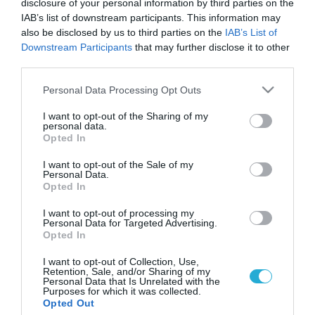
disclosure of your personal information by third parties on the
IAB’s list of downstream participants. This information may
also be disclosed by us to third parties on the
IAB’s List of
Downstream Participants
that may further disclose it to other
third parties.
Please note that this website/app uses one or more Google
Personal Data Processing Opt Outs
services and may gather and store information including but
not limited to your visit or usage behaviour. You may click to
I want to opt-out of the Sharing of my
personal data.
grant or deny consent to Google and its third-party tags to
Opted In
use your data for below specified purposes in below Google
consent section.
I want to opt-out of the Sale of my
Personal Data.
Opted In
I want to opt-out of processing my
Personal Data for Targeted Advertising.
Opted In
I want to opt-out of Collection, Use,
Retention, Sale, and/or Sharing of my
Personal Data that Is Unrelated with the
Purposes for which it was collected.
ΡΟΗ ΕΙΔΗΣΕΩΝ
Opted Out