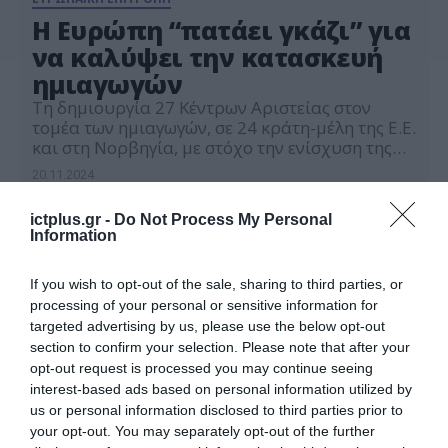
Η Ευρώπη “πατάει γκάζι” για
να καλύψει την κατασκευή
ημιαγωγών
Τη δημιουργία 27 Κέντρων Αριστείας στον
τομέα των ημιαγωγών, σε 24 κράτη-μέλη της Ε.Ε.
και στη Νορβηγία, με στόχο την ενίσχυση της
τεχνολογικής εξειδίκευσης και ανάπτυξης
20.11.2024
δεξιοτήτων σε αυτόν τον στρατηγικό κλάδο,
ανακοίνωσε πρόσφατα η Ευρωπαϊκή Επιτροπή.
ictplus.gr -
Do Not Process My Personal
Με τη στήριξη ευρωπαϊκών και εθνικών
Information
χρηματοδοτήσεων, το πρώτο κύμα αυτών των
κέντρων αντιπροσωπεύει επένδυση ύψους άνω
των […]
If you wish to opt-out of the sale, sharing to third parties, or
processing of your personal or sensitive information for
targeted advertising by us, please use the below opt-out
section to confirm your selection. Please note that after your
opt-out request is processed you may continue seeing
interest-based ads based on personal information utilized by
us or personal information disclosed to third parties prior to
your opt-out. You may separately opt-out of the further