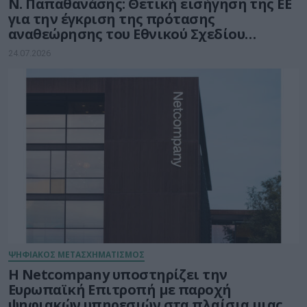
Ν. Παπαθανάσης: Θετική εισήγηση της ΕΕ
για την έγκριση της πρότασης
αναθεώρησης του Εθνικού Σχεδίου
Ανάκαμψης και Ανθεκτικότητας «Ελλάδα
24.07.2026
2.0»
ΨΗΦΙΑΚΟΣ ΜΕΤΑΣΧΗΜΑΤΙΣΜΟΣ
Η Netcompany υποστηρίζει την
Ευρωπαϊκή Επιτροπή με παροχή
ψηφιακών υπηρεσιών στα πλαίσια μιας