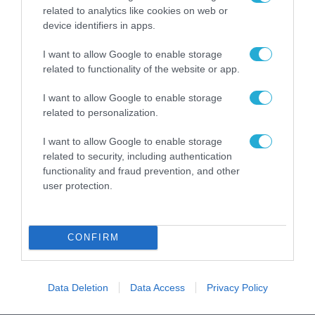
Η πιο ταξιδιάρικη
related to analytics like cookies on web or
βαλίτσα του φετινού
device identifiers in apps.
καλοκαιριού έχει την
υπογραφή της Xiaomi
31.07.2026
I want to allow Google to enable storage
related to functionality of the website or app.
ΟΛΗ Η ΡΟΗ ΕΙΔΗΣΕΩΝ
I want to allow Google to enable storage
related to personalization.
I want to allow Google to enable storage
related to security, including authentication
functionality and fraud prevention, and other
user protection.
CONFIRM
Data Deletion
Data Access
Privacy Policy