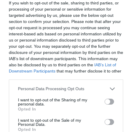
If you wish to opt-out of the sale, sharing to third parties, or
processing of your personal or sensitive information for
targeted advertising by us, please use the below opt-out
section to confirm your selection. Please note that after your
opt-out request is processed you may continue seeing
interest-based ads based on personal information utilized by
us or personal information disclosed to third parties prior to
your opt-out. You may separately opt-out of the further
disclosure of your personal information by third parties on the
IAB’s list of downstream participants. This information may
also be disclosed by us to third parties on the
IAB’s List of
Downstream Participants
that may further disclose it to other
third parties.
Please note that this website/app uses one or more Google
Personal Data Processing Opt Outs
services and may gather and store information including but
not limited to your visit or usage behaviour. You may click to
I want to opt-out of the Sharing of my
personal data.
grant or deny consent to Google and its third-party tags to
Opted In
use your data for below specified purposes in below Google
ΡΟΗ ΕΙΔΗΣΕΩΝ
consent section.
I want to opt-out of the Sale of my
Personal Data.
Opted In
Το χρηματοδοτούμενο