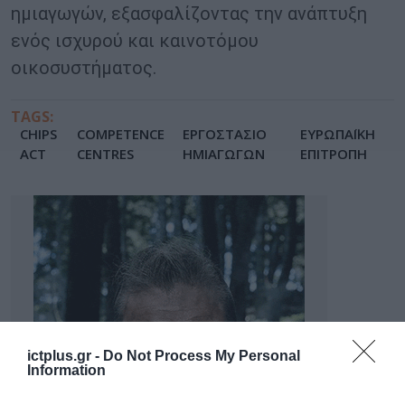
ημιαγωγών, εξασφαλίζοντας την ανάπτυξη
ενός ισχυρού και καινοτόμου
οικοσυστήματος.
TAGS:
CHIPS
COMPETENCE
ΕΡΓΟΣΤΑΣΙΟ
ΕΥΡΩΠΑΪΚΗ
ACT
CENTRES
ΗΜΙΑΓΩΓΩΝ
ΕΠΙΤΡΟΠΗ
ictplus.gr -
Do Not Process My Personal
Information