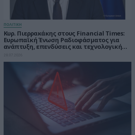
ΠΟΛΙΤΙΚΗ
Κυρ. Πιερρακάκης στους Financial Times:
Ευρωπαϊκή Ένωση Ραδιοφάσματος για
ανάπτυξη, επενδύσεις και τεχνολογική
κυριαρχία
28.07.2026