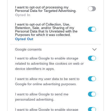
από την ΕΕ έργο “The
I want to opt-out of processing my
Gaming Police”
Personal Data for Targeted Advertising.
ενισχύει την ασφάλεια
Opted In
31.07.2026
των παιδιών στο
διαδίκτυο
I want to opt-out of Collection, Use,
ΑΑΔΕ: Διευκρινίσεις
Retention, Sale, and/or Sharing of my
Personal Data that Is Unrelated with the
για τα πρόστιμα σε
Purposes for which it was collected.
παραβάσεις που
Opted Out
αφορούν τους ΦΗΜ
31.07.2026
Google consents
Σ. Καλαφάτης: «Η
I want to allow Google to enable storage
Τεχνητή Νοημοσύνη
related to advertising like cookies on web or
δεν είναι απλώς μια
device identifiers in apps.
νέα τεχνολογία, είναι
31.07.2026
μια νέα βιομηχανική
I want to allow my user data to be sent to
επανάσταση»
Νέος οδηγός του ΕΚΤ
Google for online advertising purposes.
για τη χρηματοδότηση
των ελληνικών
I want to allow Google to send me
επιχειρήσεων στον
personalized advertising.
31.07.2026
χώρο της άμυνας
I want to allow Google to enable storage