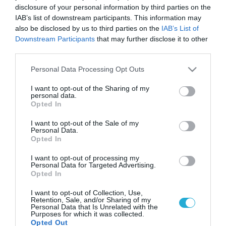
disclosure of your personal information by third parties on the
IAB’s list of downstream participants. This information may
also be disclosed by us to third parties on the
IAB’s List of
Downstream Participants
that may further disclose it to other
third parties.
Please note that this website/app uses one or more Google
Personal Data Processing Opt Outs
services and may gather and store information including but
not limited to your visit or usage behaviour. You may click to
I want to opt-out of the Sharing of my
personal data.
grant or deny consent to Google and its third-party tags to
Opted In
use your data for below specified purposes in below Google
consent section.
I want to opt-out of the Sale of my
Personal Data.
Opted In
I want to opt-out of processing my
Personal Data for Targeted Advertising.
Opted In
I want to opt-out of Collection, Use,
Retention, Sale, and/or Sharing of my
Personal Data that Is Unrelated with the
Purposes for which it was collected.
Opted Out