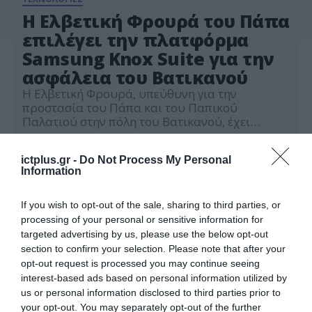
Η Ελβετική Φρουρά του Πάπα
επιλέγει την πλατφόρμα
Samsung Knox Suite για την
ασφάλεια του Βατικανού
Η Ελβετική Φρουρά, υπεύθυνη για την
προστασία του Πάπα και του Παπικού
Παλατιού στην πόλη του Βατικανού, έχει
επιλέξει για την ασφάλεια της το Knox Suite, την
28.04.2023
ισχυρή και προσαρμόσιμη πλατφόρμα
ictplus.gr -
Do Not Process My Personal
διαχείρισης φορητών συσκευών της Samsung
Information
Electronics, που προσφέρει ένα ευρύ φάσμα
παροχών ασφαλείας. Το Βατικανό αποτελεί μια
τοποθεσία που επισκέπτονται 25.000 τουρίστες
If you wish to opt-out of the sale, sharing to third parties, or
κατά μέσο […]
processing of your personal or sensitive information for
targeted advertising by us, please use the below opt-out
section to confirm your selection. Please note that after your
opt-out request is processed you may continue seeing
interest-based ads based on personal information utilized by
us or personal information disclosed to third parties prior to
your opt-out. You may separately opt-out of the further