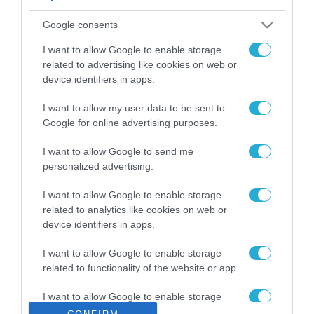
ΡΟΗ ΕΙΔΗΣΕΩΝ
Google consents
Το χρηματοδοτούμενο
από την ΕΕ έργο “The
I want to allow Google to enable storage
Gaming Police”
related to advertising like cookies on web or
ενισχύει την ασφάλεια
device identifiers in apps.
31.07.2026
των παιδιών στο
διαδίκτυο
I want to allow my user data to be sent to
ΑΑΔΕ: Διευκρινίσεις
Google for online advertising purposes.
για τα πρόστιμα σε
παραβάσεις που
I want to allow Google to send me
αφορούν τους ΦΗΜ
31.07.2026
personalized advertising.
Σ. Καλαφάτης: «Η
I want to allow Google to enable storage
Τεχνητή Νοημοσύνη
related to analytics like cookies on web or
δεν είναι απλώς μια
device identifiers in apps.
νέα τεχνολογία, είναι
31.07.2026
μια νέα βιομηχανική
I want to allow Google to enable storage
επανάσταση»
related to functionality of the website or app.
Νέος οδηγός του ΕΚΤ
για τη χρηματοδότηση
I want to allow Google to enable storage
των ελληνικών
related to personalization.