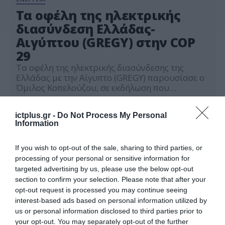
Τα οφέλη της ηλεκτρικής
διασύνδεση Ελλάδας-
Αιγύπτου (GREGY) στην COP
29
Τα οφέλη της ηλεκτρικής διασύνδεσης της
Ελλάδας με την Αίγυπτο (GREGY) παρουσίασε ο
Όμιλος Κοπελούζου, σε εκδήλωση που
διοργανώθηκε από το υπουργείο
18.11.2024
Περιβάλλοντος και Ενέργειας της Ελλάδας σε
ictplus.gr -
Do Not Process My Personal
συνεργασία με την Ευρωπαϊκή Επιτροπή, στο
Information
πλαίσιο της Παγκόσμιας Διάσκεψης των
Ηνωμένων Εθνών για την Κλιματική Αλλαγή COP
29, στο Μπακού του Αζερμπαϊτζάν.
If you wish to opt-out of the sale, sharing to third parties, or
Συγκεκριμένα, στην εκδήλωση με […]
processing of your personal or sensitive information for
targeted advertising by us, please use the below opt-out
section to confirm your selection. Please note that after your
opt-out request is processed you may continue seeing
interest-based ads based on personal information utilized by
us or personal information disclosed to third parties prior to
your opt-out. You may separately opt-out of the further