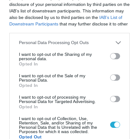
disclosure of your personal information by third parties on the
IAB’s list of downstream participants. This information may
also be disclosed by us to third parties on the
IAB’s List of
Downstream Participants
that may further disclose it to other
third parties.
Please note that this website/app uses one or more Google
Personal Data Processing Opt Outs
services and may gather and store information including but
not limited to your visit or usage behaviour. You may click to
I want to opt-out of the Sharing of my
personal data.
grant or deny consent to Google and its third-party tags to
Opted In
use your data for below specified purposes in below Google
consent section.
I want to opt-out of the Sale of my
Personal Data.
Opted In
I want to opt-out of processing my
Personal Data for Targeted Advertising.
Opted In
I want to opt-out of Collection, Use,
Retention, Sale, and/or Sharing of my
Personal Data that Is Unrelated with the
Purposes for which it was collected.
Opted Out