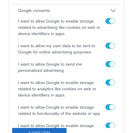
ΡΟΗ ΕΙΔΗΣΕΩΝ
Google consents
Το χρηματοδοτούμενο
από την ΕΕ έργο “The
I want to allow Google to enable storage
Gaming Police”
related to advertising like cookies on web or
ενισχύει την ασφάλεια
device identifiers in apps.
31.07.2026
των παιδιών στο
διαδίκτυο
I want to allow my user data to be sent to
ΑΑΔΕ: Διευκρινίσεις
Google for online advertising purposes.
για τα πρόστιμα σε
παραβάσεις που
I want to allow Google to send me
αφορούν τους ΦΗΜ
31.07.2026
personalized advertising.
Σ. Καλαφάτης: «Η
I want to allow Google to enable storage
Τεχνητή Νοημοσύνη
related to analytics like cookies on web or
δεν είναι απλώς μια
device identifiers in apps.
νέα τεχνολογία, είναι
31.07.2026
μια νέα βιομηχανική
I want to allow Google to enable storage
επανάσταση»
related to functionality of the website or app.
Νέος οδηγός του ΕΚΤ
για τη χρηματοδότηση
I want to allow Google to enable storage
των ελληνικών
related to personalization.