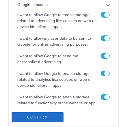
από την ΕΕ έργο “The
Google consents
Gaming Police”
ενισχύει την ασφάλεια
I want to allow Google to enable storage
31.07.2026
των παιδιών στο
related to advertising like cookies on web or
διαδίκτυο
device identifiers in apps.
ΑΑΔΕ: Διευκρινίσεις
για τα πρόστιμα σε
I want to allow my user data to be sent to
παραβάσεις που
Google for online advertising purposes.
αφορούν τους ΦΗΜ
31.07.2026
I want to allow Google to send me
personalized advertising.
Σ. Καλαφάτης: «Η
Τεχνητή Νοημοσύνη
δεν είναι απλώς μια
I want to allow Google to enable storage
νέα τεχνολογία, είναι
related to analytics like cookies on web or
31.07.2026
μια νέα βιομηχανική
device identifiers in apps.
επανάσταση»
Νέος οδηγός του ΕΚΤ
I want to allow Google to enable storage
για τη χρηματοδότηση
related to functionality of the website or app.
των ελληνικών
επιχειρήσεων στον
31.07.2026
I want to allow Google to enable storage
χώρο της άμυνας
CONFIRM
related to personalization.