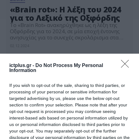
«Brain rot»: H λέξη του 2024
για το Λεξικό της Οξφόρδης
Το «Brain Rot» ανακηρύχθηκε ως η λέξη της
Οξφόρδης για το 2024, σε μία εποχή έντονης
ανησυχίας για το συνεχές σκρολάρισμα στα
μέσα κοινωνικής δικτύωσης με ένα περιεχόμενο
02.12.2024
που κουράζει το μυαλό. Η φράση που ορίζεται
ως «η επιδείνωση της ψυχικής ή διανοητικής
κατάστασης ενός ατόμου, ιδίως ως αποτέλεσμα
ictplus.gr -
Do Not Process My Personal
της υπερκατανάλωσης υλικού (τώρα κυρίως
Information
διαδικτυακού […]
If you wish to opt-out of the sale, sharing to third parties, or
processing of your personal or sensitive information for
targeted advertising by us, please use the below opt-out
section to confirm your selection. Please note that after your
opt-out request is processed you may continue seeing
interest-based ads based on personal information utilized by
us or personal information disclosed to third parties prior to
your opt-out. You may separately opt-out of the further
disclosure of your personal information by third parties on the