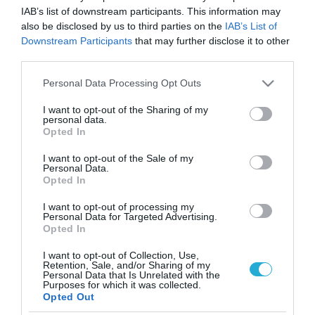
IAB’s list of downstream participants. This information may
also be disclosed by us to third parties on the
IAB’s List of
Downstream Participants
that may further disclose it to other
third parties.
Please note that this website/app uses one or more Google
Personal Data Processing Opt Outs
services and may gather and store information including but
not limited to your visit or usage behaviour. You may click to
I want to opt-out of the Sharing of my
personal data.
grant or deny consent to Google and its third-party tags to
Opted In
use your data for below specified purposes in below Google
consent section.
I want to opt-out of the Sale of my
Personal Data.
Opted In
I want to opt-out of processing my
Personal Data for Targeted Advertising.
Opted In
I want to opt-out of Collection, Use,
Retention, Sale, and/or Sharing of my
Personal Data that Is Unrelated with the
ΡΟΗ ΕΙΔΗΣΕΩΝ
Purposes for which it was collected.
Opted Out
Το χρηματοδοτούμενο