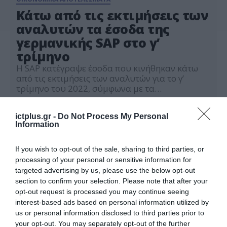
Κάτω από τις εκτιμήσεις των
αναλυτών τα έσοδα της
γερμανικής SAP στο γ’
τρίμηνο
Η SAP κατέγραψε έσοδα που κινήθηκαν κάτω
από τις εκτιμήσεις των αναλυτών για το γ’
τρίμηνο του 2022, σύμφωνα με τα
αποτελέσματα που ανακοίνωσε η γερμανική
25.10.2022
εταιρεία παραγωγής software. Σύμφωνα με το
ictplus.gr -
Do Not Process My Personal
Reuters, τα έσοδα της SAP διαμορφώθηκαν σε
Information
7,84 δισ. ευρώ, αυξημένα κατά 5% σε ετήσια
βάση αλλά και κάτω από τις εκτιμήσεις των […]
If you wish to opt-out of the sale, sharing to third parties, or
processing of your personal or sensitive information for
targeted advertising by us, please use the below opt-out
section to confirm your selection. Please note that after your
opt-out request is processed you may continue seeing
interest-based ads based on personal information utilized by
us or personal information disclosed to third parties prior to
your opt-out. You may separately opt-out of the further