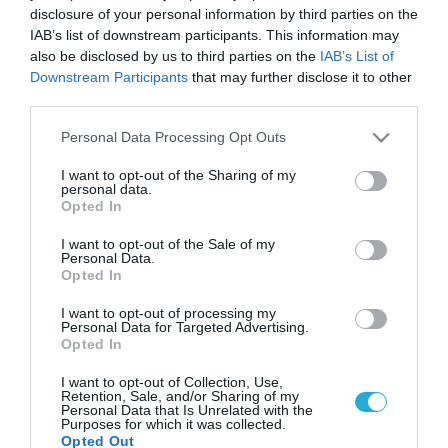
disclosure of your personal information by third parties on the
IAB’s list of downstream participants. This information may
also be disclosed by us to third parties on the
IAB’s List of
Downstream Participants
that may further disclose it to other
third parties.
Please note that this website/app uses one or more Google
Personal Data Processing Opt Outs
services and may gather and store information including but
not limited to your visit or usage behaviour. You may click to
I want to opt-out of the Sharing of my
personal data.
grant or deny consent to Google and its third-party tags to
Opted In
use your data for below specified purposes in below Google
consent section.
I want to opt-out of the Sale of my
Personal Data.
Opted In
I want to opt-out of processing my
Personal Data for Targeted Advertising.
Opted In
I want to opt-out of Collection, Use,
Retention, Sale, and/or Sharing of my
Personal Data that Is Unrelated with the
Purposes for which it was collected.
Opted Out