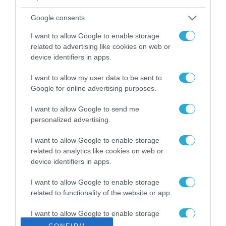
ΡΟΗ ΕΙΔΗΣΕΩΝ
Google consents
Το χρηματοδοτούμενο
από την ΕΕ έργο “The
I want to allow Google to enable storage
Gaming Police”
related to advertising like cookies on web or
ενισχύει την ασφάλεια
device identifiers in apps.
31.07.2026
των παιδιών στο
διαδίκτυο
I want to allow my user data to be sent to
ΑΑΔΕ: Διευκρινίσεις
Google for online advertising purposes.
για τα πρόστιμα σε
παραβάσεις που
I want to allow Google to send me
αφορούν τους ΦΗΜ
31.07.2026
personalized advertising.
Σ. Καλαφάτης: «Η
I want to allow Google to enable storage
Τεχνητή Νοημοσύνη
related to analytics like cookies on web or
δεν είναι απλώς μια
device identifiers in apps.
νέα τεχνολογία, είναι
31.07.2026
μια νέα βιομηχανική
I want to allow Google to enable storage
επανάσταση»
related to functionality of the website or app.
Νέος οδηγός του ΕΚΤ
για τη χρηματοδότηση
I want to allow Google to enable storage
των ελληνικών
related to personalization.