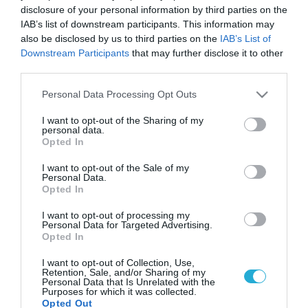
disclosure of your personal information by third parties on the
IAB’s list of downstream participants. This information may
also be disclosed by us to third parties on the
IAB’s List of
Downstream Participants
that may further disclose it to other
third parties.
Please note that this website/app uses one or more Google
Personal Data Processing Opt Outs
services and may gather and store information including but
not limited to your visit or usage behaviour. You may click to
I want to opt-out of the Sharing of my
personal data.
grant or deny consent to Google and its third-party tags to
Opted In
use your data for below specified purposes in below Google
consent section.
I want to opt-out of the Sale of my
Personal Data.
Opted In
I want to opt-out of processing my
Personal Data for Targeted Advertising.
Opted In
I want to opt-out of Collection, Use,
Retention, Sale, and/or Sharing of my
Personal Data that Is Unrelated with the
Purposes for which it was collected.
Opted Out