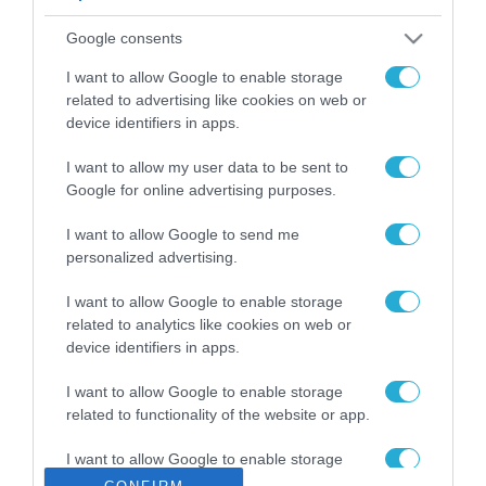
ΡΟΗ ΕΙΔΗΣΕΩΝ
Google consents
Το χρηματοδοτούμενο
από την ΕΕ έργο “The
I want to allow Google to enable storage
Gaming Police”
related to advertising like cookies on web or
ενισχύει την ασφάλεια
device identifiers in apps.
31.07.2026
των παιδιών στο
διαδίκτυο
I want to allow my user data to be sent to
ΑΑΔΕ: Διευκρινίσεις
Google for online advertising purposes.
για τα πρόστιμα σε
παραβάσεις που
I want to allow Google to send me
αφορούν τους ΦΗΜ
31.07.2026
personalized advertising.
Σ. Καλαφάτης: «Η
I want to allow Google to enable storage
Τεχνητή Νοημοσύνη
related to analytics like cookies on web or
δεν είναι απλώς μια
device identifiers in apps.
νέα τεχνολογία, είναι
31.07.2026
μια νέα βιομηχανική
I want to allow Google to enable storage
επανάσταση»
related to functionality of the website or app.
Νέος οδηγός του ΕΚΤ
για τη χρηματοδότηση
I want to allow Google to enable storage
των ελληνικών
related to personalization.