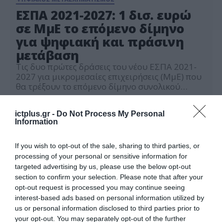
ΕΣΠΑ 2021-2027: 1 δισ. ευρώ
σε ΜμΕ το επόμενο δίμηνο
για ψηφιακή και πράσινη
μετάβαση
Τις δυο πρώτες δράσεις του νέου ΕΣΠΑ 2021-
2027 για μικρομεσαίες επιχειρήσεις (ΜμΕ) που
θα τρέξουν το επόμενο δίμηνο συνολικού
προϋπολογισμού 1 δισεκατομμυρίου ευρώ,
27.09.2022
ανακοίνωσε ο υφυπουργός Ανάπτυξης και
ictplus.gr -
Do Not Process My Personal
Επενδύσεων Γιάννης Τσακίρης, αρμόδιος για το
Information
ΕΣΠΑ και τις Δημόσιες επενδύσεις, κατά την
διάρκεια του Διοικητικού Συμβουλίου του
Βιοτεχνικού Επιμελητηρίου Αθήνας. Συνολικά,
If you wish to opt-out of the sale, sharing to third parties, or
μέσω του νέου ΕΣΠΑ, αναμένεται […]
processing of your personal or sensitive information for
targeted advertising by us, please use the below opt-out
section to confirm your selection. Please note that after your
opt-out request is processed you may continue seeing
interest-based ads based on personal information utilized by
us or personal information disclosed to third parties prior to
your opt-out. You may separately opt-out of the further