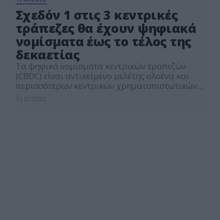
Σχεδόν 1 στις 3 κεντρικές
τράπεζες θα έχουν ψηφιακά
νομίσματα έως το τέλος της
δεκαετίας
Τα ψηφικά νομίσματα κεντρικών τραπεζών
(CBDC) είναι αντικείμενο μελέτης ολοένα και
περισσότερων κεντρικών χρηματοπιστωτικών
ιδρυμάτων, εκ των οποίων τουλάχιστον οι
11.07.2023
μισές διεξάγουν ήδη συγκεκριμένα πειράματα ή
εργάζονται σε ένα πιλοτικό πρόγραμμα.
Σύμφωνα με έρευνα που κυκλοφόρησε την
Δευτέρα 10 Ιουλίου, η Τράπεζα Διεθνών
Διακανονισμών (BIS) από το σύνολο των 86
κεντρικών τραπεζών που συμμετείχαν, το […]