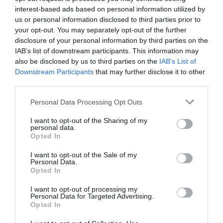
UNCATEGORIZED
interest-based ads based on personal information utilized by
Φάμπιο Πανέττα: Η ΕΚΤ εξετάζει
us or personal information disclosed to third parties prior to
your opt-out. You may separately opt-out of the further
την κυκλοφορία ψηφιακού
disclosure of your personal information by third parties on the
ευρώ, υποχρεωτικό για
IAB’s list of downstream participants. This information may
εμπορικές συναλλαγές
also be disclosed by us to third parties on the
IAB’s List of
10.11.2021
Downstream Participants
that may further disclose it to other
third parties.
Please note that this website/app uses one or more Google
Personal Data Processing Opt Outs
services and may gather and store information including but
not limited to your visit or usage behaviour. You may click to
I want to opt-out of the Sharing of my
personal data.
grant or deny consent to Google and its third-party tags to
Opted In
use your data for below specified purposes in below Google
consent section.
I want to opt-out of the Sale of my
Personal Data.
Opted In
I want to opt-out of processing my
Personal Data for Targeted Advertising.
Opted In
ΤΡΑΠΕΖΕΣ
Ο Ψυχρός Πόλεμος επιστρέφει,