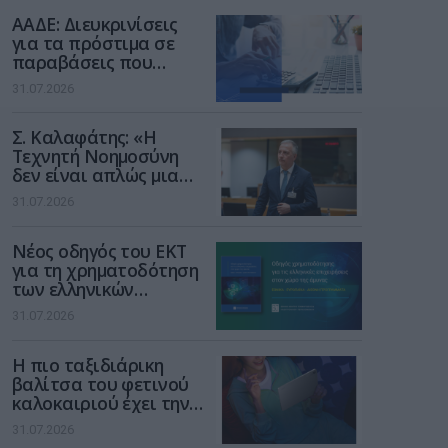
διαδίκτυο
ΑΑΔΕ: Διευκρινίσεις
για τα πρόστιμα σε
παραβάσεις που
αφορούν τους ΦΗΜ
31.07.2026
Σ. Καλαφάτης: «Η
Τεχνητή Νοημοσύνη
δεν είναι απλώς μια
νέα τεχνολογία, είναι
31.07.2026
μια νέα βιομηχανική
επανάσταση»
Νέος οδηγός του ΕΚΤ
για τη χρηματοδότηση
των ελληνικών
επιχειρήσεων στον
31.07.2026
χώρο της άμυνας
Η πιο ταξιδιάρικη
βαλίτσα του φετινού
καλοκαιριού έχει την
υπογραφή της Xiaomi
31.07.2026