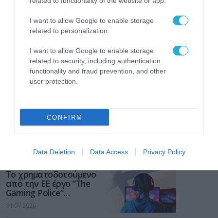
related to functionality of the website or app.
I want to allow Google to enable storage
related to personalization.
I want to allow Google to enable storage
related to security, including authentication
functionality and fraud prevention, and other
user protection.
CONFIRM
ΡΟΗ ΕΙΔΗΣΕΩΝ
Data Deletion
Data Access
Privacy Policy
Το χρηματοδοτούμενο
από την ΕΕ έργο “The
Gaming Police”
ενισχύει την ασφάλεια
31.07.2026
των παιδιών στο