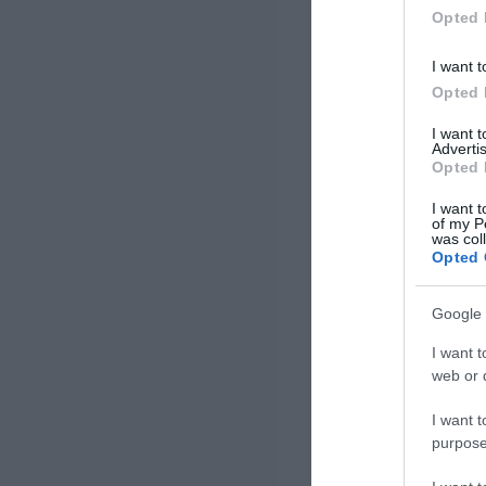
όμως, […]
Opted 
I want t
Opted 
I want 
Advertis
Opted 
I want t
of my P
was col
Opted 
Google 
I want t
web or d
I want t
purpose