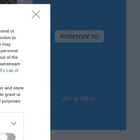
sonal or
ection to
ou may
 personal
out of the
 downstream
B’s List of
er and store
to grant or
ed purposes