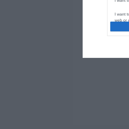
I want 
I want t
web or d
I want t
or app.
I want t
I want t
authenti