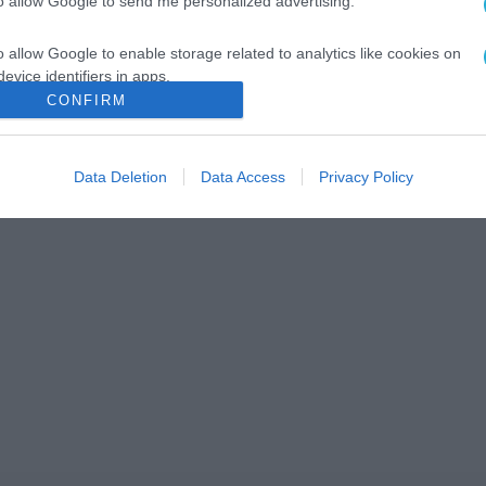
to allow Google to send me personalized advertising.
o allow Google to enable storage related to analytics like cookies on
evice identifiers in apps.
CONFIRM
o allow Google to enable storage related to functionality of the website
Data Deletion
Data Access
Privacy Policy
o allow Google to enable storage related to personalization.
o allow Google to enable storage related to security, including
cation functionality and fraud prevention, and other user protection.