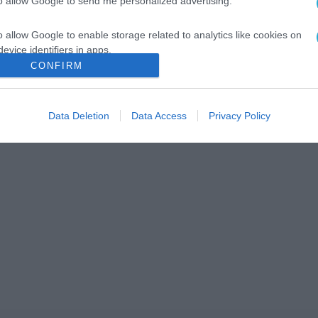
to allow Google to send me personalized advertising.
o allow Google to enable storage related to analytics like cookies on
evice identifiers in apps.
CONFIRM
o allow Google to enable storage related to functionality of the website
Data Deletion
Data Access
Privacy Policy
o allow Google to enable storage related to personalization.
o allow Google to enable storage related to security, including
cation functionality and fraud prevention, and other user protection.