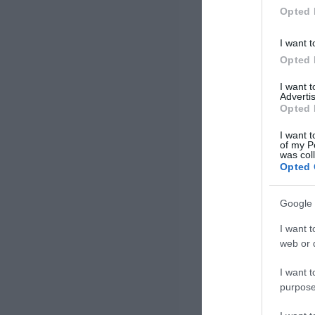
Opted 
I want t
Opted 
I want 
Advertis
Opted 
I want t
of my P
was col
Opted 
Google 
I want t
web or d
I want t
purpose