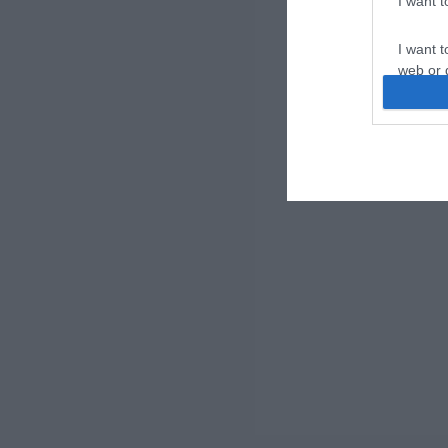
I want 
I want t
web or d
I want t
or app.
I want t
I want t
authenti