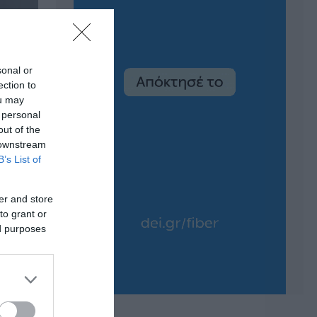
sonal or
ection to
ou may
 personal
out of the
 downstream
B’s List of
er and store
to grant or
ed purposes