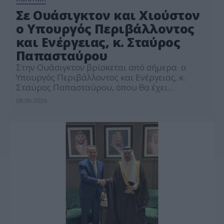
Σε Ουάσιγκτον και Χιούστον
ο Υπουργός Περιβάλλοντος
και Ενέργειας, κ. Σταύρος
Παπασταύρου
Στην Ουάσιγκτον βρίσκεται από σήμερα ο
Υπουργός Περιβάλλοντος και Ενέργειας, κ.
Σταύρος Παπασταύρου, όπου θα έχει
συνάντηση με τον Υπουργό Ενέργειας των ΗΠΑ,
08.06.2026
κ. Chris Wright. Οι κ.κ. Παπασταύρου και Wright
συνδιοργανώνουν συνεδρίαση των μελών του
East Med Gas Forum (EMGF), με αντικείμενο τις
ενεργειακές εξελίξεις στην Ανατολική Μεσόγειο.
Στο επίκεντρο της συζήτησης θα τεθούν […]