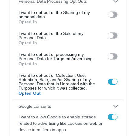
Personal Data Processing Opt Outs
ΤΕΧΝΟΛΟΓΙΕΣ
services and may gather and store information including but
Τούρκοι χάκερ επιτέθηκαν στις
not limited to your visit or usage behaviour. You may click to
I want to opt-out of the Sharing of my
personal data.
ιστοσελίδες του υπουργείου
grant or deny consent to Google and its third-party tags to
Opted In
use your data for below specified purposes in below Google
Περιβάλλοντος – Ενέργειας και
consent section.
I want to opt-out of the Sale of my
Ανάπτυξης
Personal Data.
06.09.2020
Opted In
I want to opt-out of processing my
Personal Data for Targeted Advertising.
Opted In
I want to opt-out of Collection, Use,
Retention, Sale, and/or Sharing of my
Personal Data that Is Unrelated with the
Purposes for which it was collected.
Opted Out
Google consents
I want to allow Google to enable storage
related to advertising like cookies on web or
device identifiers in apps.