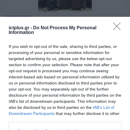
ΤΕΧΝΟΛΟΓΙΕΣ
East-Med Corridor: Κεντρικός
ictplus.gr -
Do Not Process My Personal
άξονας της στρατηγικής
Information
συνεργασίας Ελλάδας –
If you wish to opt-out of the sale, sharing to third parties, or
Σαουδικής Αραβίας
13.01.2026
processing of your personal or sensitive information for
targeted advertising by us, please use the below opt-out
section to confirm your selection. Please note that after your
opt-out request is processed you may continue seeing
interest-based ads based on personal information utilized by
us or personal information disclosed to third parties prior to
your opt-out. You may separately opt-out of the further
disclosure of your personal information by third parties on the
IAB’s list of downstream participants. This information may
also be disclosed by us to third parties on the
IAB’s List of
Downstream Participants
that may further disclose it to other
third parties.
Please note that this website/app uses one or more Google