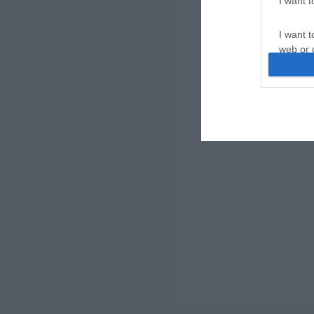
I want 
I want t
web or d
I want t
or app.
I want t
I want t
authenti