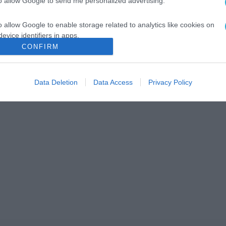
to allow Google to send me personalized advertising.
o allow Google to enable storage related to analytics like cookies on
evice identifiers in apps.
CONFIRM
o allow Google to enable storage related to functionality of the website
Data Deletion
Data Access
Privacy Policy
o allow Google to enable storage related to personalization.
o allow Google to enable storage related to security, including
cation functionality and fraud prevention, and other user protection.