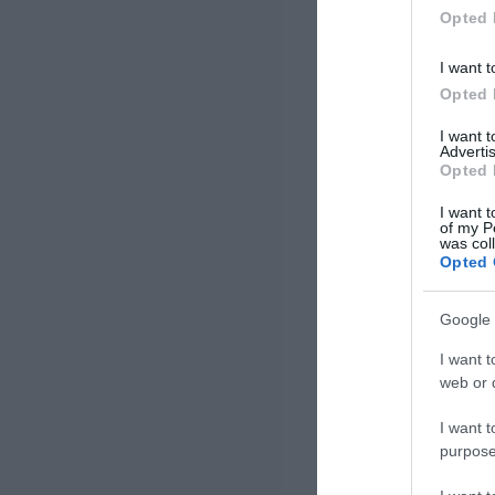
Opted 
I want t
Opted 
I want 
Advertis
Opted 
I want t
of my P
was col
Opted 
Google 
I want t
web or d
I want t
purpose