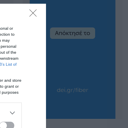
sonal or
ection to
ou may
 personal
out of the
 downstream
B’s List of
er and store
to grant or
ed purposes