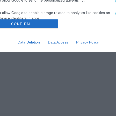
to allow Google to send me personalized advertising.
o allow Google to enable storage related to analytics like cookies on
evice identifiers in apps.
CONFIRM
o allow Google to enable storage related to functionality of the website
Data Deletion
Data Access
Privacy Policy
o allow Google to enable storage related to personalization.
o allow Google to enable storage related to security, including
cation functionality and fraud prevention, and other user protection.