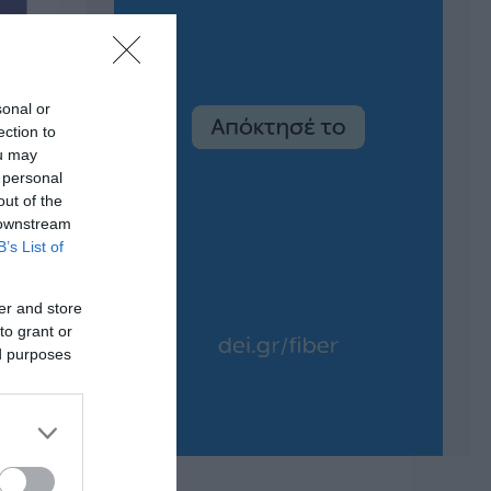
sonal or
ection to
ou may
 personal
out of the
 downstream
B’s List of
er and store
to grant or
ed purposes