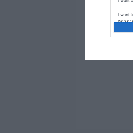
I want 
I want t
web or d
I want t
or app.
I want t
I want t
authenti