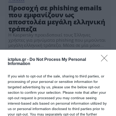
Προσοχή σε phishing emails
που εμφανίζουν ως
αποστολέα μεγάλη ελληνική
τράπεζα
Η Kaspersky προειδοποιεί τους Έλληνες
χρήστες για μηνύματα phishing που μιμούνται
μεγάλη ελληνική τράπεζα. Μέσα σε μία μόνο
ημέρα, οι λύσεις της Kaspersky έχουν
02.03.2021
καταχωρίσει πάνω από 180 τέτοιες
ictplus.gr -
Do Not Process My Personal
αλληλογραφίες. Συστάσεις της Kaspersky για
Information
καλύτερη προστασία: Ελέγξτε τη διεύθυνση
αποστολέα, τη διεύθυνση του ιστότοπου και τα
links απροσδόκητων και άγνωστων μηνυμάτων
If you wish to opt-out of the sale, sharing to third parties, or
για να βεβαιωθείτε ότι […]
processing of your personal or sensitive information for
targeted advertising by us, please use the below opt-out
section to confirm your selection. Please note that after your
opt-out request is processed you may continue seeing
interest-based ads based on personal information utilized by
us or personal information disclosed to third parties prior to
your opt-out. You may separately opt-out of the further