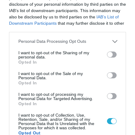
disclosure of your personal information by third parties on the
IAB’s list of downstream participants. This information may
also be disclosed by us to third parties on the
IAB’s List of
Downstream Participants
that may further disclose it to other
third parties.
Please note that this website/app uses one or more Google
Personal Data Processing Opt Outs
services and may gather and store information including but
not limited to your visit or usage behaviour. You may click to
I want to opt-out of the Sharing of my
personal data.
grant or deny consent to Google and its third-party tags to
Opted In
use your data for below specified purposes in below Google
consent section.
I want to opt-out of the Sale of my
Personal Data.
Opted In
I want to opt-out of processing my
Personal Data for Targeted Advertising.
Opted In
I want to opt-out of Collection, Use,
Retention, Sale, and/or Sharing of my
Personal Data that Is Unrelated with the
Purposes for which it was collected.
Opted Out