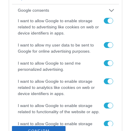
ΡΟΗ ΕΙΔΗΣΕΩΝ
Google consents
Το χρηματοδοτούμενο
από την ΕΕ έργο “The
I want to allow Google to enable storage
Gaming Police”
related to advertising like cookies on web or
ενισχύει την ασφάλεια
device identifiers in apps.
31.07.2026
των παιδιών στο
διαδίκτυο
I want to allow my user data to be sent to
ΑΑΔΕ: Διευκρινίσεις
Google for online advertising purposes.
για τα πρόστιμα σε
παραβάσεις που
I want to allow Google to send me
αφορούν τους ΦΗΜ
31.07.2026
personalized advertising.
Σ. Καλαφάτης: «Η
I want to allow Google to enable storage
Τεχνητή Νοημοσύνη
related to analytics like cookies on web or
δεν είναι απλώς μια
device identifiers in apps.
νέα τεχνολογία, είναι
31.07.2026
μια νέα βιομηχανική
I want to allow Google to enable storage
επανάσταση»
related to functionality of the website or app.
Νέος οδηγός του ΕΚΤ
για τη χρηματοδότηση
I want to allow Google to enable storage
των ελληνικών
related to personalization.