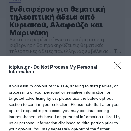
Ενδιαφέρον για θεματική
τηλεοπτική άδεια από
Κυριακού, Αλαφούζο και
Μαρινάκη
Αν και παραμένει άγνωστο ακόμη πότε η
κυβέρνηση θα προκηρύξει τις θεματικές
τηλεοπτικές άδειες πανελλήνιας εμβέλειας… Το
ενδιαφέρον από τους ιδιοκτήτες τηλεοπτικών
16.10.2020
σταθμών είναι μεγάλο. Συγκεκριμένα ο
ictplus.gr -
Do Not Process My Personal
Θοδωρής Κυριακού, ο Γιάννης Αλαφούζος, αλλά
Information
και ο Βαγγέλης Μαρινάκης, σύμφωνα με τους
γνωρίζοντες, φέρεται να έχουν εκφράσει το
ενδιαφέρον τους για την απόκτηση θεματικής
If you wish to opt-out of the sale, sharing to third parties, or
άδειας, ενώ λέγεται ότι έχει […]
processing of your personal or sensitive information for
targeted advertising by us, please use the below opt-out
section to confirm your selection. Please note that after your
opt-out request is processed you may continue seeing
interest-based ads based on personal information utilized by
us or personal information disclosed to third parties prior to
your opt-out. You may separately opt-out of the further