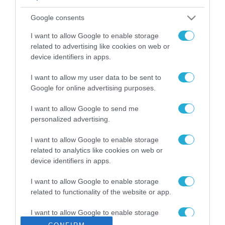
ΡΟΗ ΕΙΔΗΣΕΩΝ
Google consents
Το χρηματοδοτούμενο
από την ΕΕ έργο “The
I want to allow Google to enable storage
Gaming Police”
related to advertising like cookies on web or
ενισχύει την ασφάλεια
device identifiers in apps.
31.07.2026
των παιδιών στο
διαδίκτυο
I want to allow my user data to be sent to
ΑΑΔΕ: Διευκρινίσεις
Google for online advertising purposes.
για τα πρόστιμα σε
παραβάσεις που
I want to allow Google to send me
αφορούν τους ΦΗΜ
31.07.2026
personalized advertising.
Σ. Καλαφάτης: «Η
I want to allow Google to enable storage
Τεχνητή Νοημοσύνη
related to analytics like cookies on web or
δεν είναι απλώς μια
device identifiers in apps.
νέα τεχνολογία, είναι
31.07.2026
μια νέα βιομηχανική
I want to allow Google to enable storage
επανάσταση»
related to functionality of the website or app.
Νέος οδηγός του ΕΚΤ
για τη χρηματοδότηση
I want to allow Google to enable storage
των ελληνικών
related to personalization.