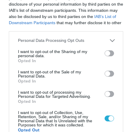
disclosure of your personal information by third parties on the
IAB’s list of downstream participants. This information may
also be disclosed by us to third parties on the
IAB’s List of
Downstream Participants
that may further disclose it to other
third parties.
Please note that this website/app uses one or more Google
Personal Data Processing Opt Outs
services and may gather and store information including but
not limited to your visit or usage behaviour. You may click to
I want to opt-out of the Sharing of my
personal data.
grant or deny consent to Google and its third-party tags to
Opted In
use your data for below specified purposes in below Google
consent section.
I want to opt-out of the Sale of my
Personal Data.
Opted In
I want to opt-out of processing my
Personal Data for Targeted Advertising.
Opted In
I want to opt-out of Collection, Use,
Retention, Sale, and/or Sharing of my
Personal Data that Is Unrelated with the
Purposes for which it was collected.
Opted Out