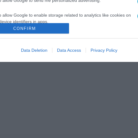
to allow Google to send me personalized advertising.
o allow Google to enable storage related to analytics like cookies on
evice identifiers in apps.
CONFIRM
o allow Google to enable storage related to functionality of the website
Data Deletion
Data Access
Privacy Policy
o allow Google to enable storage related to personalization.
o allow Google to enable storage related to security, including
cation functionality and fraud prevention, and other user protection.