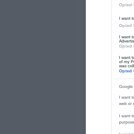
Opted 
I want t
Opted 
I want 
Advertis
Opted 
I want t
of my P
was col
Opted 
Google 
I want t
web or d
I want t
purpose