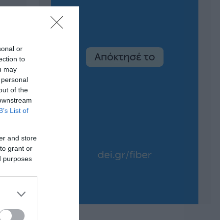
sonal or
ection to
ou may
 personal
out of the
 downstream
B’s List of
er and store
to grant or
ed purposes