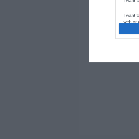
I want 
I want t
web or d
I want t
or app.
I want t
I want t
authenti