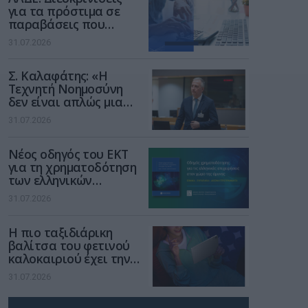
για τα πρόστιμα σε
παραβάσεις που
αφορούν τους ΦΗΜ
31.07.2026
Σ. Καλαφάτης: «Η
Τεχνητή Νοημοσύνη
δεν είναι απλώς μια
νέα τεχνολογία, είναι
31.07.2026
μια νέα βιομηχανική
επανάσταση»
Νέος οδηγός του ΕΚΤ
για τη χρηματοδότηση
των ελληνικών
επιχειρήσεων στον
31.07.2026
χώρο της άμυνας
Η πιο ταξιδιάρικη
βαλίτσα του φετινού
καλοκαιριού έχει την
υπογραφή της Xiaomi
31.07.2026