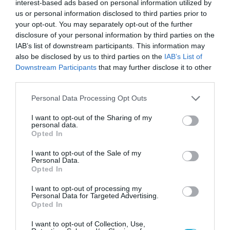
interest-based ads based on personal information utilized by
Εξαρθρώθηκε μεγάλο κύκλωμα
us or personal information disclosed to third parties prior to
πειρατείας συνδρομητικής
your opt-out. You may separately opt-out of the further
τηλεόρασης
disclosure of your personal information by third parties on the
IAB’s list of downstream participants. This information may
09.06.2023
also be disclosed by us to third parties on the
IAB’s List of
Downstream Participants
that may further disclose it to other
third parties.
Please note that this website/app uses one or more Google
Personal Data Processing Opt Outs
services and may gather and store information including but
not limited to your visit or usage behaviour. You may click to
I want to opt-out of the Sharing of my
personal data.
grant or deny consent to Google and its third-party tags to
Opted In
use your data for below specified purposes in below Google
consent section.
I want to opt-out of the Sale of my
Personal Data.
Opted In
I want to opt-out of processing my
Personal Data for Targeted Advertising.
ΤΕΧΝΟΛΟΓΙΕΣ
Opted In
Άνδρας συνελήφθη με 160
I want to opt-out of Collection, Use,
επεξεργαστές Intel δεμένους