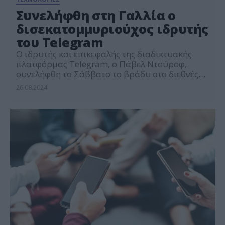
Συνελήφθη στη Γαλλία ο
δισεκατομμυριούχος ιδρυτής
του Telegram
Ο ιδρυτής και επικεφαλής της διαδικτυακής
πλατφόρμας Telegram, ο Πάβελ Ντούροφ,
συνελήφθη το Σάββατο το βράδυ στο διεθνές
αεροδρόμιο Μπουρζέ, κοντά στο Παρίσι, καθώς
26.08.2024
εκκρεμούσε ένταλμα σε βάρος του από τη
γαλλική δικαιοσύνη στο πλαίσιο έρευνας για
διάφορες παραβιάσεις της εφαρμογής που έχει
δημιουργήσει, η οποία μεταξύ άλλων επιτρέπει
την ανταλλαγή κρυπτογραφημένων μηνυμάτων,
δήλωσαν στο […]