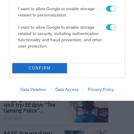
I want to allow Google to enable storage
related to personalization.
I want to allow Google to enable storage
related to security, including authentication
functionality and fraud prevention, and other
user protection.
CONFIRM
ΡΟΗ ΕΙΔΗΣΕΩΝ
Data Deletion
Data Access
Privacy Policy
Το χρηματοδοτούμενο
από την ΕΕ έργο “The
Gaming Police”
ενισχύει την ασφάλεια
31.07.2026
των παιδιών στο
διαδίκτυο
ΑΑΔΕ: Διευκρινίσεις