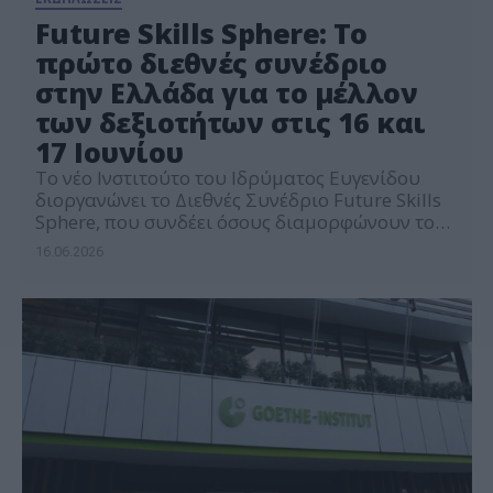
Future Skills Sphere: Το
πρώτο διεθνές συνέδριο
στην Ελλάδα για το μέλλον
των δεξιοτήτων στις 16 και
17 Ιουνίου
Το νέο Ινστιτούτο του Ιδρύματος Ευγενίδου
διοργανώνει το Διεθνές Συνέδριο Future Skills
Sphere, που συνδέει όσους διαμορφώνουν το
μέλλον των δεξιοτήτων, από τη χάραξη
16.06.2026
στρατηγικής έως την εφαρμογή στην πράξη. Ένα
σημείο συνάντησης όπου: – Διεθνείς οργανισμοί
μοιράζονται στρατηγικές που λειτουργούν στην
πράξη – CEOs αποκαλύπτουν τι πραγματικά
χρειάζεται η αγορά εργασίας – Ακαδημαϊκοί
μετατρέπουν […]