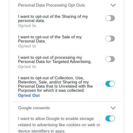
Please note that this website/app uses one or more Google
Personal Data Processing Opt Outs
services and may gather and store information including but
ΕΚΔΗΛΩΣΕΙΣ
not limited to your visit or usage behaviour. You may click to
I want to opt-out of the Sharing of my
Με μέγιστο αριθμό τους 50
personal data.
grant or deny consent to Google and its third-party tags to
Opted In
Συνέδρους και με υποχρεωτική
use your data for below specified purposes in below Google
χρήση μάσκας όλα τα συνέδρια
consent section.
I want to opt-out of the Sale of my
Personal Data.
Opted In
08.09.2020
I want to opt-out of processing my
Personal Data for Targeted Advertising.
Opted In
I want to opt-out of Collection, Use,
Retention, Sale, and/or Sharing of my
Personal Data that Is Unrelated with the
Purposes for which it was collected.
Opted Out
Google consents
I want to allow Google to enable storage
related to advertising like cookies on web or
device identifiers in apps.