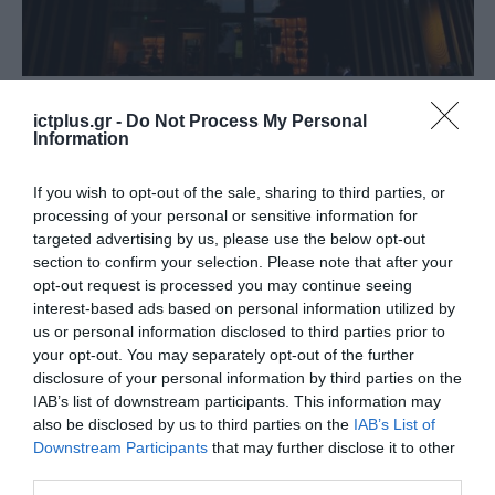
ARTIFICIAL INTELLIGENCE (AI)
Συνέδριο της Εταιρείας
ictplus.gr -
Do Not Process My Personal
Information
Συγγραφέων για την Τεχνητή
Νοημοσύνη 27 και 28
If you wish to opt-out of the sale, sharing to third parties, or
Φεβρουαρίου, στο Ινστιτούτο
processing of your personal or sensitive information for
25.02.2026
targeted advertising by us, please use the below opt-out
Γκαίτε
section to confirm your selection. Please note that after your
opt-out request is processed you may continue seeing
interest-based ads based on personal information utilized by
us or personal information disclosed to third parties prior to
your opt-out. You may separately opt-out of the further
disclosure of your personal information by third parties on the
IAB’s list of downstream participants. This information may
also be disclosed by us to third parties on the
IAB’s List of
Downstream Participants
that may further disclose it to other
third parties.