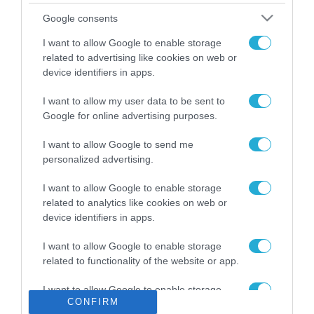
Το χρηματοδοτούμενο
Google consents
από την ΕΕ έργο “The
Gaming Police”
I want to allow Google to enable storage
ενισχύει την ασφάλεια
related to advertising like cookies on web or
31.07.2026
των παιδιών στο
device identifiers in apps.
διαδίκτυο
ΑΑΔΕ: Διευκρινίσεις
I want to allow my user data to be sent to
για τα πρόστιμα σε
Google for online advertising purposes.
παραβάσεις που
αφορούν τους ΦΗΜ
31.07.2026
I want to allow Google to send me
personalized advertising.
Σ. Καλαφάτης: «Η
Τεχνητή Νοημοσύνη
I want to allow Google to enable storage
δεν είναι απλώς μια
related to analytics like cookies on web or
νέα τεχνολογία, είναι
device identifiers in apps.
31.07.2026
μια νέα βιομηχανική
επανάσταση»
I want to allow Google to enable storage
Νέος οδηγός του ΕΚΤ
related to functionality of the website or app.
για τη χρηματοδότηση
των ελληνικών
I want to allow Google to enable storage
επιχειρήσεων στον
31.07.2026
CONFIRM
related to personalization.
χώρο της άμυνας