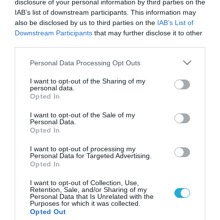
disclosure of your personal information by third parties on the
IAB’s list of downstream participants. This information may
also be disclosed by us to third parties on the
IAB’s List of
Downstream Participants
that may further disclose it to other
third parties.
Please note that this website/app uses one or more Google
Personal Data Processing Opt Outs
services and may gather and store information including but
not limited to your visit or usage behaviour. You may click to
I want to opt-out of the Sharing of my
personal data.
grant or deny consent to Google and its third-party tags to
Opted In
use your data for below specified purposes in below Google
consent section.
I want to opt-out of the Sale of my
Personal Data.
Opted In
I want to opt-out of processing my
Personal Data for Targeted Advertising.
Opted In
I want to opt-out of Collection, Use,
Retention, Sale, and/or Sharing of my
Personal Data that Is Unrelated with the
Purposes for which it was collected.
ΡΟΗ ΕΙΔΗΣΕΩΝ
Opted Out