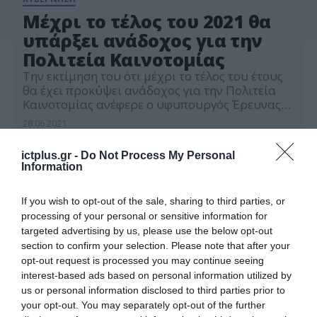
Μέχρι το τέλος του 2021 θα
υπάρξει ανάδοχος για την
Πολιτεία Καινοτομίας
Την εκτίμηση του ότι μέχρι το τέλος του έτους
θα έχει προκύψει ανάδοχος για την Πολιτεία
Καινοτομίας ανέφερε ο υφυπουργός Έρευνας
και Τεχνολογίας Χρίστος Δήμας σε συνέντευξη
28.06.2021
του. Όπως ανέφερε ο υφυπουργός: “Τον
Απρίλιο ολοκληρώθηκε η διαδικασία
ictplus.gr -
Do Not Process My Personal
εκδήλωσης ενδιαφέροντος του διεθνούς
Information
δημόσιου διαγωνισμού και από την
αποσφράγιση των φακέλων προέκυψαν
τέσσερα επενδυτικά σχήματα που
If you wish to opt-out of the sale, sharing to third parties, or
συμπεριλαμβάνουν […]
processing of your personal or sensitive information for
targeted advertising by us, please use the below opt-out
section to confirm your selection. Please note that after your
opt-out request is processed you may continue seeing
interest-based ads based on personal information utilized by
us or personal information disclosed to third parties prior to
your opt-out. You may separately opt-out of the further