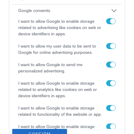
ΡΟΗ ΕΙΔΗΣΕΩΝ
Google consents
Το χρηματοδοτούμενο
από την ΕΕ έργο “The
I want to allow Google to enable storage
Gaming Police”
related to advertising like cookies on web or
ενισχύει την ασφάλεια
device identifiers in apps.
31.07.2026
των παιδιών στο
διαδίκτυο
I want to allow my user data to be sent to
ΑΑΔΕ: Διευκρινίσεις
Google for online advertising purposes.
για τα πρόστιμα σε
παραβάσεις που
I want to allow Google to send me
αφορούν τους ΦΗΜ
31.07.2026
personalized advertising.
Σ. Καλαφάτης: «Η
I want to allow Google to enable storage
Τεχνητή Νοημοσύνη
related to analytics like cookies on web or
δεν είναι απλώς μια
device identifiers in apps.
νέα τεχνολογία, είναι
31.07.2026
μια νέα βιομηχανική
I want to allow Google to enable storage
επανάσταση»
related to functionality of the website or app.
Νέος οδηγός του ΕΚΤ
για τη χρηματοδότηση
I want to allow Google to enable storage
των ελληνικών
related to personalization.