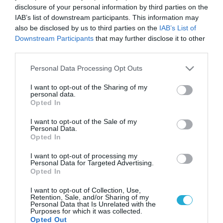
disclosure of your personal information by third parties on the
IAB’s list of downstream participants. This information may
also be disclosed by us to third parties on the
IAB’s List of
Downstream Participants
that may further disclose it to other
third parties.
Please note that this website/app uses one or more Google
Personal Data Processing Opt Outs
services and may gather and store information including but
not limited to your visit or usage behaviour. You may click to
I want to opt-out of the Sharing of my
personal data.
grant or deny consent to Google and its third-party tags to
Opted In
use your data for below specified purposes in below Google
consent section.
I want to opt-out of the Sale of my
Personal Data.
Opted In
I want to opt-out of processing my
Personal Data for Targeted Advertising.
Opted In
I want to opt-out of Collection, Use,
Retention, Sale, and/or Sharing of my
Personal Data that Is Unrelated with the
Purposes for which it was collected.
Opted Out