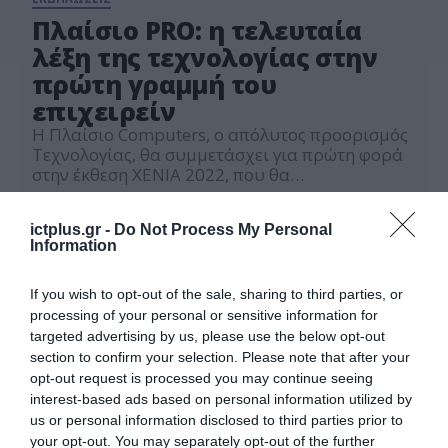
Πλαίσιο PRO: η τελευταία
λέξη της τεχνολογίας στην
πρώτη γραμμή του
επιχειρείν
H Πλαίσιο Computers, ο απόλυτος προορισμός
Τεχνολογίας, θα συμμετάσχει για πρώτη φορά
στην έκθεση XENIA 2022, που θα
πραγματοποιηθεί στις 26-27-28 Νοεμβρίου στο
23.11.2022
εκθεσιακό κέντρο Metropolitan Expo – κομβικό
ictplus.gr -
Do Not Process My Personal
σημείο συνάντησης για όλους τους
Information
επαγγελματίες του κλάδου φιλοξενίας. Με το
τεχνολογικά προηγμένο περίπτερό της στο Hall
1 | B10,11 – C10,11, η Πλαίσιο θα δώσει […]
If you wish to opt-out of the sale, sharing to third parties, or
processing of your personal or sensitive information for
targeted advertising by us, please use the below opt-out
section to confirm your selection. Please note that after your
opt-out request is processed you may continue seeing
interest-based ads based on personal information utilized by
us or personal information disclosed to third parties prior to
your opt-out. You may separately opt-out of the further