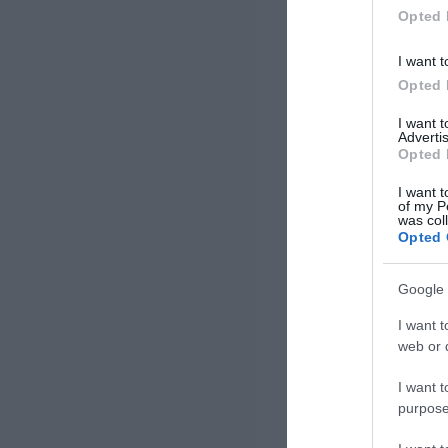
Opted 
I want t
Opted 
I want 
Advertis
Opted 
I want t
of my P
was col
Opted 
Google 
I want t
web or d
I want t
purpose