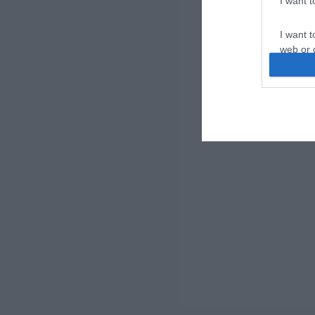
I want 
I want t
web or d
I want t
or app.
I want t
I want t
authenti