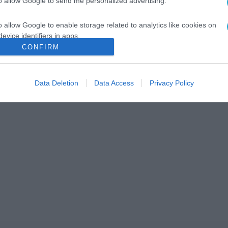
to allow Google to send me personalized advertising.
o allow Google to enable storage related to analytics like cookies on
evice identifiers in apps.
CONFIRM
o allow Google to enable storage related to functionality of the website
Data Deletion
Data Access
Privacy Policy
o allow Google to enable storage related to personalization.
o allow Google to enable storage related to security, including
cation functionality and fraud prevention, and other user protection.