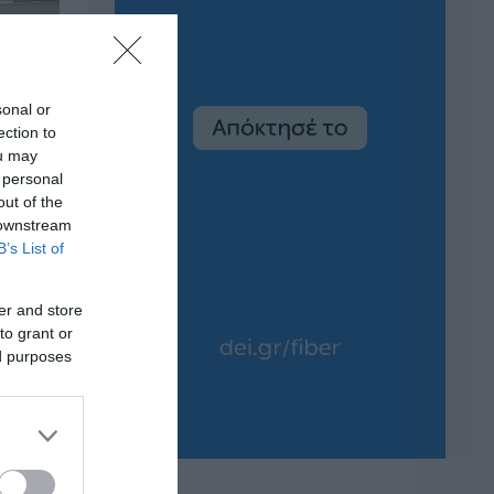
sonal or
ection to
ou may
 personal
out of the
 downstream
B’s List of
er and store
to grant or
ed purposes