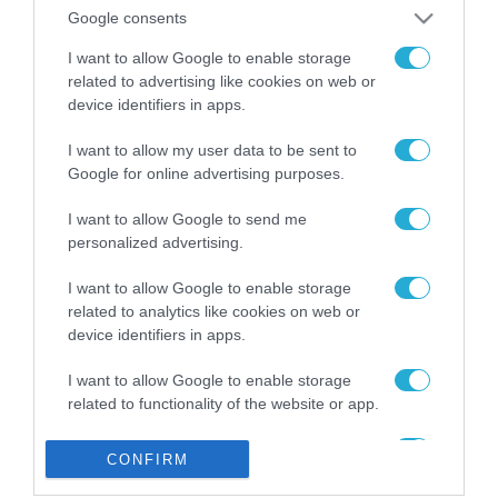
από την ΕΕ έργο “The
Google consents
Gaming Police”
ενισχύει την ασφάλεια
I want to allow Google to enable storage
31.07.2026
των παιδιών στο
related to advertising like cookies on web or
διαδίκτυο
device identifiers in apps.
ΑΑΔΕ: Διευκρινίσεις
για τα πρόστιμα σε
I want to allow my user data to be sent to
παραβάσεις που
Google for online advertising purposes.
αφορούν τους ΦΗΜ
31.07.2026
I want to allow Google to send me
personalized advertising.
Σ. Καλαφάτης: «Η
Τεχνητή Νοημοσύνη
δεν είναι απλώς μια
I want to allow Google to enable storage
νέα τεχνολογία, είναι
related to analytics like cookies on web or
31.07.2026
μια νέα βιομηχανική
device identifiers in apps.
επανάσταση»
Νέος οδηγός του ΕΚΤ
I want to allow Google to enable storage
για τη χρηματοδότηση
related to functionality of the website or app.
των ελληνικών
επιχειρήσεων στον
31.07.2026
I want to allow Google to enable storage
χώρο της άμυνας
CONFIRM
related to personalization.