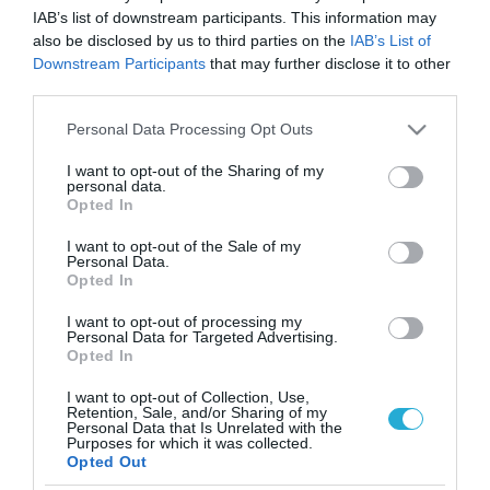
IAB’s list of downstream participants. This information may
also be disclosed by us to third parties on the
IAB’s List of
Downstream Participants
that may further disclose it to other
third parties.
Please note that this website/app uses one or more Google
Personal Data Processing Opt Outs
services and may gather and store information including but
not limited to your visit or usage behaviour. You may click to
I want to opt-out of the Sharing of my
personal data.
grant or deny consent to Google and its third-party tags to
Opted In
use your data for below specified purposes in below Google
consent section.
I want to opt-out of the Sale of my
Personal Data.
Opted In
I want to opt-out of processing my
Personal Data for Targeted Advertising.
Opted In
I want to opt-out of Collection, Use,
Retention, Sale, and/or Sharing of my
Personal Data that Is Unrelated with the
ΡΟΗ ΕΙΔΗΣΕΩΝ
Purposes for which it was collected.
Opted Out
Το χρηματοδοτούμενο