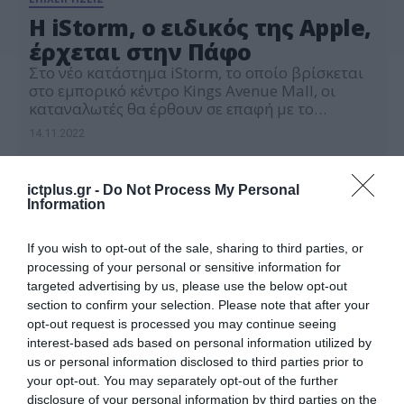
Η iStorm, o ειδικός της Apple,
έρχεται στην Πάφο
Στο νέο κατάστημα iStorm, το οποίο βρίσκεται
στο εμπορικό κέντρο Kings Avenue Mall, οι
καταναλωτές θα έρθουν σε επαφή με το
μοναδικό οικοσύστημα της Apple και τις
14.11.2022
ολοκληρωμένες λύσεις που διαθέτει. Tο
καταναλωτικό κοινό της Κύπρου έχει
αγκαλιάσει εδώ και χρόνια τα καταστήματα
ictplus.gr -
Do Not Process My Personal
iStorm στη Λευκωσία και τη Λεμεσό, αλλά και το
Information
τρίτο Apple Premium […]
If you wish to opt-out of the sale, sharing to third parties, or
processing of your personal or sensitive information for
targeted advertising by us, please use the below opt-out
section to confirm your selection. Please note that after your
opt-out request is processed you may continue seeing
interest-based ads based on personal information utilized by
us or personal information disclosed to third parties prior to
your opt-out. You may separately opt-out of the further
disclosure of your personal information by third parties on the